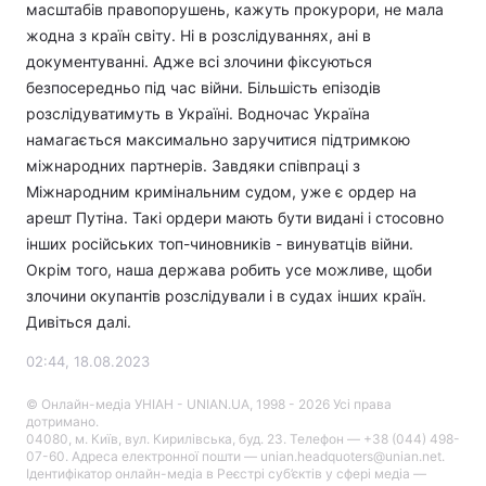
масштабів правопорушень, кажуть прокурори, не мала
жодна з країн світу. Ні в розслідуваннях, ані в
документуванні. Адже всі злочини фіксуються
безпосередньо під час війни. Більшість епізодів
розслідуватимуть в Україні. Водночас Україна
намагається максимально заручитися підтримкою
міжнародних партнерів. Завдяки співпраці з
Міжнародним кримінальним судом, уже є ордер на
арешт Путіна. Такі ордери мають бути видані і стосовно
інших російських топ-чиновників - винуватців війни.
Окрім того, наша держава робить усе можливе, щоби
злочини окупантів розслідували і в судах інших країн.
Дивіться далі.
02:44, 18.08.2023
© Онлайн-медіа УНІАН - UNIAN.UA, 1998 - 2026 Усі права
дотримано.
04080, м. Київ, вул. Кирилівська, буд. 23. Телефон — +38 (044) 498-
07-60. Адреса електронної пошти — unian.headquoters@unian.net.
Ідентифікатор онлайн-медіа в Реєстрі суб’єктів у сфері медіа —