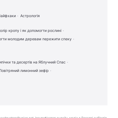
Лайфхаки
Астрологія
лір кропу і як допомогти рослині
огти молодим деревам пережити спеку
ипічки та десертів на Яблучний Спас
Повітряний лимонний зефір
eadquoters@unian.net. Ідентифікатор онлайн-медіа в Реєстрі суб’єктів