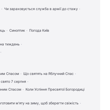
Чи зараховується служба в армії до стажу
яць
Синоптик
Погода Київ
 на тиждень
овим Спасом
Що святять на Яблучний Спас
 свято 7 серпня
учним Спасом
Коли Успіння Пресвятої Богородиці
аготовити м'яту на зиму, щоб зберегти свіжість