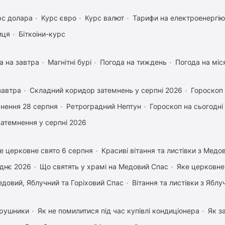
рс долара
Курс євро
Курс валют
Тарифи на електроенергію
иця
Біткоіни-курс
а на завтра
Магнітні бурі
Погода на тиждень
Погода на міс
завтра
Складний коридор затемнень у серпні 2026
Гороскоп
нення 28 серпня
Ретроградний Нептун
Гороскоп на сьогодні
затемнення у серпні 2026
е церковне свято 6 серпня
Красиві вітання та листівки з Мед
днє 2026
Що святять у храмі на Медовий Спас
Яке церковне
довий, Яблучний та Горіховий Спас
Вітання та листівки з Ябл
 рушники
Як не помилитися під час купівлі кондиціонера
Як з