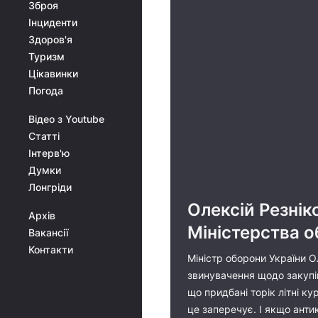
Зброя
Інциденти
Здоров'я
Туризм
Цікавинки
Погода
Відео з Youtube
Статті
Інтерв'ю
Думки
Лонгріди
Олексій Резнік
Архів
Міністерства 
Вакансії
Контакти
Міністр оборони України О
звинувачення щодо закупі
що придбані торік літні к
це заперечує. І якщо анти