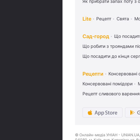
Як прибрати запах поту з 
Lite
Рецепт
Свята
М
Сад-город
Що посадити
Що робити з трояндами піс
Що посадити до кінця сер
Рецепти
Консервовані о
Консервовані помідори
Рецепт сливового варення,
© Онлайн-медіа УНІАН - UNIAN.UA, 
04080, м. Київ, вул. Кирилівська, 