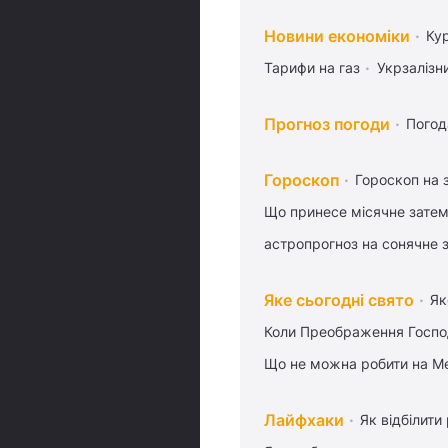
Новини економіки
Ку
Тарифи на газ
Укрзалізн
Прогноз погоди
Погод
Гороскоп
Гороскоп на 
Що принесе місячне затем
астропрогноз на сонячне 
Яке сьогодні свято
Як
Коли Преображення Госпо
Що не можна робити на Ме
Лайфхаки
Як відбілити