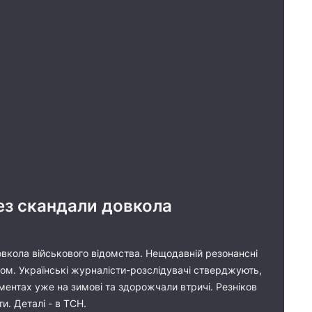
рез скандали довкола
овкола військового відомства. Нещодавній резонансні
ом. Українські журналісти-розслідувачі стверджують,
ментах уже на зимові та здорожчали втричі. Резніков
и. Деталі - в ТСН.