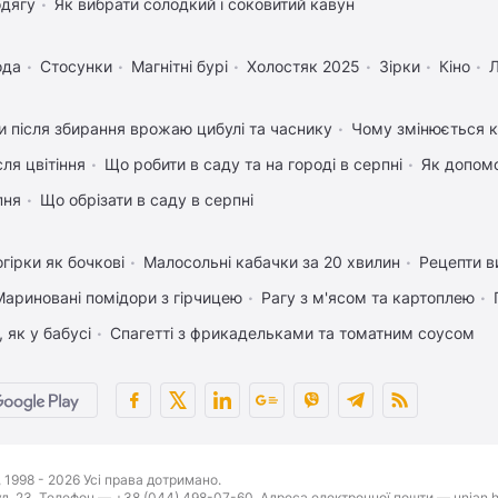
одягу
Як вибрати солодкий і соковитий кавун
ода
Стосунки
Магнітні бурі
Холостяк 2025
Зірки
Кіно
 після збирання врожаю цибулі та часнику
Чому змінюється ко
ля цвітіння
Що робити в саду та на городі в серпні
Як допом
пня
Що обрізати в саду в серпні
гірки як бочкові
Малосольні кабачки за 20 хвилин
Рецепти в
Мариновані помідори з гірчицею
Рагу з м'ясом та картоплею
 як у бабусі
Спагетті з фрикадельками та томатним соусом
1998 - 2026 Усі права дотримано.
буд. 23. Телефон — +38 (044) 498-07-60. Адреса електронної пошти — unian.h