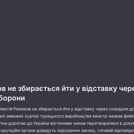
ов не збирається йти у відставку че
оборони
лексій Резніков не збирається йти у відставку через скандали д
влі зимових курток турецького виробництва міністр назвав фейк
уртки дорогою до України містичним чином перетворилися в доку
корупційні органи доведуть порушення закону, готовий відповідат