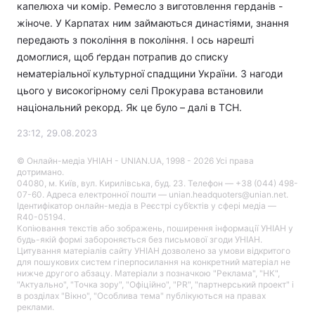
капелюха чи комір. Ремесло з виготовлення герданів -
жіноче. У Карпатах ним займаються династіями, знання
передають з покоління в покоління. І ось нарешті
домоглися, щоб ґердан потрапив до списку
нематеріальної культурної спадщини України. З нагоди
цього у високогірному селі Прокурава встановили
національний рекорд. Як це було – далі в ТСН.
23:12, 29.08.2023
© Онлайн-медіа УНІАН - UNIAN.UA, 1998 - 2026 Усі права
дотримано.
04080, м. Київ, вул. Кирилівська, буд. 23. Телефон — +38 (044) 498-
07-60. Адреса електронної пошти — unian.headquoters@unian.net.
Ідентифікатор онлайн-медіа в Реєстрі суб’єктів у сфері медіа —
R40-05194.
Копіювання текстів або зображень, поширення інформації УНІАН у
будь-якій формі забороняється без письмової згоди УНІАН.
Цитування матеріалів сайту УНІАН дозволено за умови відкритого
для пошукових систем гіперпосилання на конкретний матеріал не
нижче другого абзацу. Матеріали з позначкою "Реклама", "НК",
"Актуально", "Точка зору", "Офіційно", "PR", "партнерський проект" і
в розділах "Вікно", "Особлива тема" публікуються на правах
реклами.