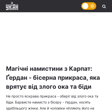
Магічні намистини з Карпат:
Ґердан - бісерна прикраса, яка
врятує від злого ока та біди
Не просто яскрава прикраса - оберіг від злого ока та
біди. Барвисте намисто з бісеру - ґердан, носять
здебільшого жінки. Але й чоловіки чіпляють його на