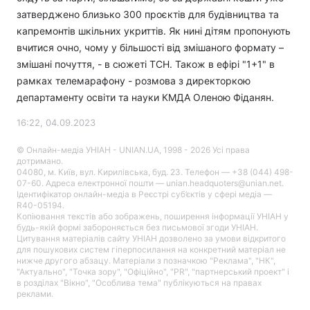
затверджено близько 300 проєктів для будівництва та
капремонтів шкільних укриттів. Як нині дітям пропонують
вчитися очно, чому у більшості від змішаного формату –
змішані почуття, - в сюжеті ТСН. Також в ефірі "1+1" в
рамках телемарафону - розмова з директоркою
департаменту освіти та науки КМДА Оленою Фіданян.
16:22, 04.09.2023
© Онлайн-медіа УНІАН - UNIAN.UA, 1998 - 2026 Усі права
дотримано.
04080, м. Київ, вул. Кирилівська, буд. 23. Телефон — +38 (044) 498-
07-60. Адреса електронної пошти — unian.headquoters@unian.net.
Ідентифікатор онлайн-медіа в Реєстрі суб’єктів у сфері медіа —
R40-05194.
Копіювання текстів або зображень, поширення інформації УНІАН у
будь-якій формі забороняється без письмової згоди УНІАН.
Цитування матеріалів сайту УНІАН дозволено за умови відкритого
для пошукових систем гіперпосилання на конкретний матеріал не
нижче другого абзацу. Матеріали з позначкою "Реклама", "НК",
"Актуально", "Точка зору", "Офіційно", "PR", "партнерський проект" і
в розділах "Вікно", "Особлива тема" публікуються на правах
реклами.