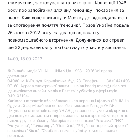
тлумачення, застосування та виконання Конвенції 1948
року про запобігання злочину геноциду і покарання за
нього. Київ хоче притягнути Москву до відповідальності
за спотворення поняття "геноцид". Позов Україна подала
26 лютого 2022 року, за два дні од початку
повномасштабного вторгнення. Долучилися до справи
ще 32 держави світу, які братимуть участь у засіданні.
14:09, 18.09.2023
© Онлайн-медіа УНІАН - UNIAN.UA, 1998 - 2026 Усі права
дотримано.
04080, м. Київ, вул. Кирилівська, буд. 23. Телефон — +38 (044) 498-
07-60. Адреса електронної пошти — unian.headquoters@unian.net.
Ідентифікатор онлайн-медіа в Реєстрі суб’єктів у сфері медіа —
R40-05194.
Копіювання текстів або зображень, поширення інформації УНІАН у
будь-якій формі забороняється без письмової згоди УНІАН.
Цитування матеріалів сайту УНІАН дозволено за умови відкритого
для пошукових систем гіперпосилання на конкретний матеріал не
нижче другого абзацу. Матеріали з позначкою "Реклама", "НК",
"Актуально", "Точка зору", "Офіційно", "PR", "партнерський проект" і
в розділах "Вікно", "Особлива тема" публікуються на правах
реклами.