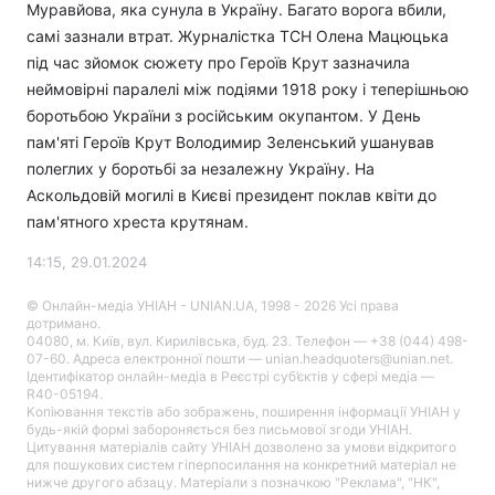
Муравйова, яка сунула в Україну. Багато ворога вбили,
самі зазнали втрат. Журналістка ТСН Олена Мацюцька
під час зйомок сюжету про Героїв Крут зазначила
неймовірні паралелі між подіями 1918 року і теперішньою
боротьбою України з російським окупантом. У День
пам'яті Героїв Крут Володимир Зеленський ушанував
полеглих у боротьбі за незалежну Україну. На
Аскольдовій могилі в Києві президент поклав квіти до
пам'ятного хреста крутянам.
14:15, 29.01.2024
© Онлайн-медіа УНІАН - UNIAN.UA, 1998 - 2026 Усі права
дотримано.
04080, м. Київ, вул. Кирилівська, буд. 23. Телефон — +38 (044) 498-
07-60. Адреса електронної пошти — unian.headquoters@unian.net.
Ідентифікатор онлайн-медіа в Реєстрі суб’єктів у сфері медіа —
R40-05194.
Копіювання текстів або зображень, поширення інформації УНІАН у
будь-якій формі забороняється без письмової згоди УНІАН.
Цитування матеріалів сайту УНІАН дозволено за умови відкритого
для пошукових систем гіперпосилання на конкретний матеріал не
нижче другого абзацу. Матеріали з позначкою "Реклама", "НК",