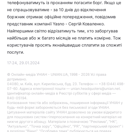
телефонуватимуть із проханням погасити борг. Якщо це
не спрацьовуватиме - за 10 днів до відключення
боржник отримає офіційне попередження, повідомив
представник компанії Yasno - Сергій Коваленко.
Найпершими світло відрізатимуть тим, хто заборгував
найбільше або ж багато місяців не платить комірне. Тож
користувачів просять якнайшвидше сплатити за спожиті
послуги.
17:24, 29.01.2024
© Онлайн-медіа УНІАН - UNIAN.UA, 1998 - 2026 Усі права
дотримано.
04080, м. Київ, вул. Кирилівська, буд. 23. Телефон — +38 (044) 498-
07-60. Адреса електронної пошти — unian.headquoters@unian.net.
Ідентифікатор онлайн-медіа в Реєстрі суб’єктів у сфері медіа —
R40-05194.
Копіювання текстів або зображень, поширення інформації УНІАН у
будь-якій формі забороняється без письмової згоди УНІАН.
Цитування матеріалів сайту УНІАН дозволено за умови відкритого
для пошукових систем гіперпосилання на конкретний матеріал не
нижче другого абзацу. Матеріали з позначкою "Реклама", "НК",
"Актуально", "Точка зору", "Офіційно", "PR", "партнерський проект" і
в розділах "Вікно", "Особлива тема" публікуються на правах