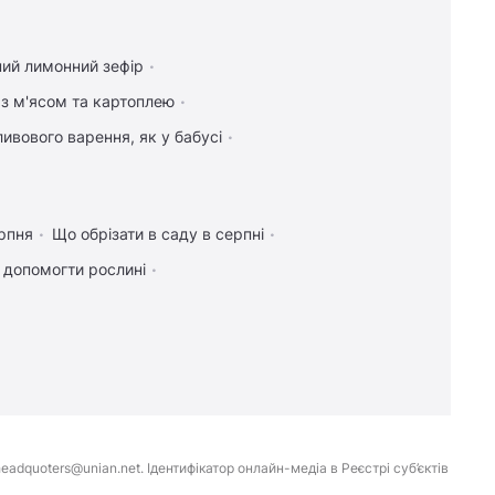
ний лимонний зефір
 з м'ясом та картоплею
ивового варення, як у бабусі
рпня
Що обрізати в саду в серпні
к допомогти рослині
eadquoters@unian.net. Ідентифікатор онлайн-медіа в Реєстрі суб’єктів