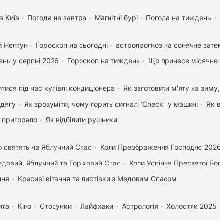
а Київ
Погода на завтра
Магнітні бурі
Погода на тиждень
й Нептун
Гороскоп на сьогодні
астропрогноз на сонячне зате
нь у серпні 2026
Гороскоп на тиждень
Що принесе місячне 
тися під час купівлі кондиціонера
Як заготовити м'яту на зиму
одягу
Як зрозуміти, чому горить сигнал "Check" у машині
Як 
 пригорало
Як відбілити рушники
 святять на Яблучний Спас
Коли Преображення Господнє 202
довий, Яблучний та Горіховий Спас
Коли Успіння Пресвятої Бо
пня
Красиві вітання та листівки з Медовим Спасом
ята
Кіно
Стосунки
Лайфхаки
Астрологія
Холостяк 2025