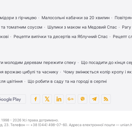
мідори з гірчицею
Малосольні кабачки за 20 хвилин
Повітря
 та томатним соусом
Шулики з маком на Медовий Спас
Рагу
чкові
Рецепти випічки та десертів на Яблучний Спас
Рецепт сл
ти молодим деревам пережити спеку
Що посадити до кінця се
ня врожаю цибулі та часнику
Чому змінюється колір кропу і я
ля цвітіння
Що робити в саду та на городі в серпні
1998 - 2026 Усі права дотримано.
буд. 23. Телефон — +38 (044) 498-07-60. Адреса електронної пошти — unian.h