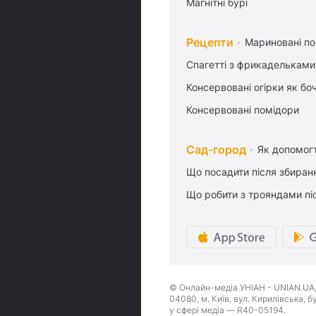
Магнітні бурі
Рецепти
Мариновані по
Спагетті з фрикадельками
Консервовані огірки як бо
Консервовані помідори
Сад-город
Як допомог
Що посадити після збиран
Що робити з трояндами піс
© Онлайн-медіа УНІАН - UNIAN.UA, 
04080, м. Київ, вул. Кирилівська, 
у сфері медіа — R40-05194.