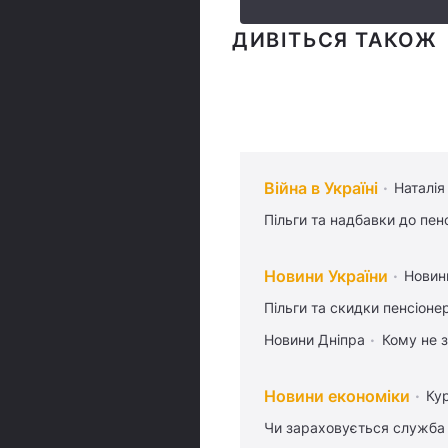
ДИВІТЬСЯ ТАКОЖ
Війна в Україні
Наталія
Пільги та надбавки до пен
Новини України
Новин
Пільги та скидки пенсіоне
Новини Дніпра
Кому не з
Новини економіки
Ку
Чи зараховується служба 