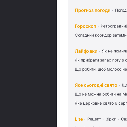
Прогноз погоди
Погод
Гороскоп
Ретроградни
Складний коридор затемне
Лайфхаки
Як не помили
Як прибрати запах поту з 
Що робити, щоб молоко не
Яке сьогодні свято
Що
Що не можна робити на Ме
Яке церковне свято 6 сер
Lite
Рецепт
Зірки
Св