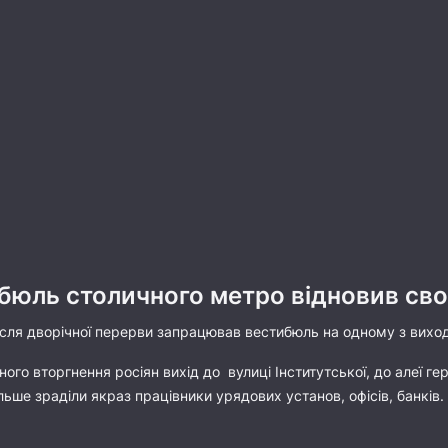
бюль столичного метро відновив св
після дворічної перерви запрацював вестибюль на одному з виход
ого вторгнення росіян вихід до вулиці Інститутської, до алеї гер
льше зраділи якраз працівники урядових установ, офісів, банків.