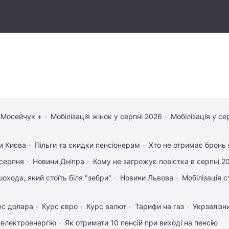
 Мосейчук +
Мобілізація жінок у серпні 2026
Мобілізація у се
и Києва
Пільги та скидки пенсіонерам
Хто не отримає бронь в
 серпня
Новини Дніпра
Кому не загрожує повістка в серпні 2
охода, який стоїть біля "зебри"
Новини Львова
Мобілізація с
рс долара
Курс євро
Курс валют
Тарифи на газ
Укрзалізн
 електроенергію
Як отримати 10 пенсій при виході на пенсію