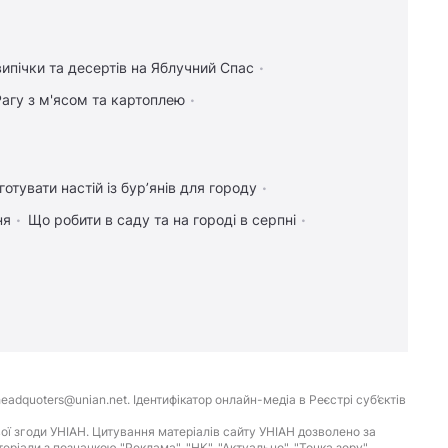
ипічки та десертів на Яблучний Спас
Рагу з м'ясом та картоплею
готувати настій із бур’янів для городу
ня
Що робити в саду та на городі в серпні
eadquoters@unian.net. Ідентифікатор онлайн-медіа в Реєстрі суб’єктів
ої згоди УНІАН. Цитування матеріалів сайту УНІАН дозволено за
іали з позначкою "Реклама", "НК", "Актуально", "Точка зору",