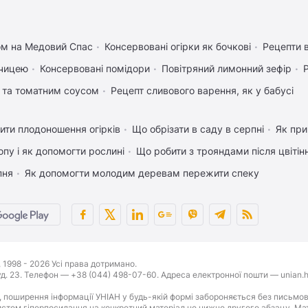
ом на Медовий Спас
Консервовані огірки як бочкові
Рецепти в
рчицею
Консервовані помідори
Повітряний лимонний зефір
 та томатним соусом
Рецепт сливового варення, як у бабусі
ити плодоношення огірків
Що обрізати в саду в серпні
Як при
пу і як допомогти рослині
Що робити з трояндами після цвітін
пня
Як допомогти молодим деревам пережити спеку
1998 - 2026 Усі права дотримано.
буд. 23. Телефон — +38 (044) 498-07-60. Адреса електронної пошти — unian.h
 поширення інформації УНІАН у будь-якій формі забороняється без письмов
стем гіперпосилання на конкретний матеріал не нижче другого абзацу. Матер