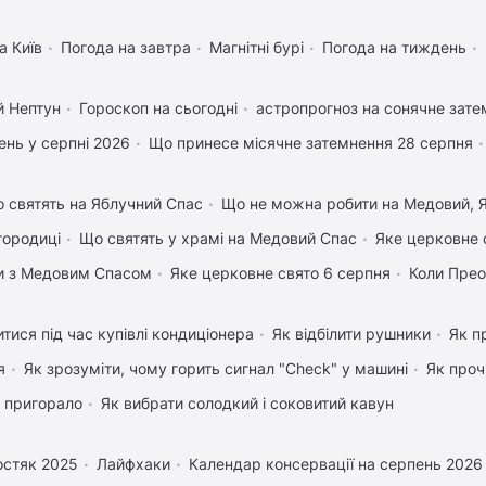
а Київ
Погода на завтра
Магнітні бурі
Погода на тиждень
й Нептун
Гороскоп на сьогодні
астропрогноз на сонячне зате
нь у серпні 2026
Що принесе місячне затемнення 28 серпня
 святять на Яблучний Спас
Що не можна робити на Медовий, Я
городиці
Що святять у храмі на Медовий Спас
Яке церковне 
вки з Медовим Спасом
Яке церковне свято 6 серпня
Коли Пре
тися під час купівлі кондиціонера
Як відбілити рушники
Як п
я
Як зрозуміти, чому горить сигнал "Check" у машині
Як проч
 пригорало
Як вибрати солодкий і соковитий кавун
остяк 2025
Лайфхаки
Календар консервації на серпень 2026