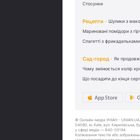
Стосунки
Рецепти
Шулики з мак
Мариновані помідори з гі
Спагетті з фрикадельками
Сад-город
Як продовж
Чому змінюється колір кро
Що посадити до кінця сер
© Онлайн-медіа УНІАН - UNIAN.UA, 
04080, м. Київ, вул. Кирилівська, 
у сфері медіа — R40-05194.
Копіювання текстів або зображень,
умови відкритого для пошукових си