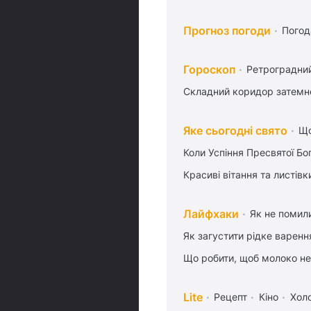
Прогноз погоди
Погод
Гороскоп
Ретроградни
Складний коридор затемне
Яке сьогодні свято
Що
Коли Успіння Пресвятої Бо
Красиві вітання та листі
Лайфхаки
Як не помили
Як загустити рідке варенн
Що робити, щоб молоко не
Lite
Рецепт
Кіно
Хол