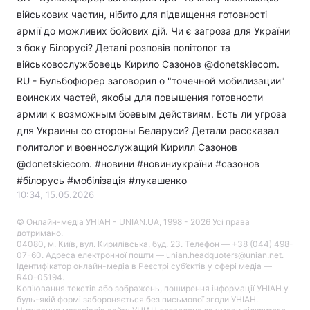
військових частин, нібито для підвищення готовності
армії до можливих бойових дій. Чи є загроза для України
з боку Білорусі? Деталі розповів політолог та
військовослужбовець Кирило Сазонов @donetskiecom.
RU - Бульбофюрер заговорил о "точечной мобилизации"
воинских частей, якобы для повышения готовности
армии к возможным боевым действиям. Есть ли угроза
для Украины со стороны Беларуси? Детали рассказал
политолог и военнослужащий Кирилл Сазонов
@donetskiecom. #новини​ #новиниукраїни #сазонов
#білорусь #мобілізація #лукашенко
10:34, 15.05.2026
© Онлайн-медіа УНІАН - UNIAN.UA, 1998 - 2026 Усі права
дотримано.
04080, м. Київ, вул. Кирилівська, буд. 23. Телефон — +38 (044) 498-
07-60. Адреса електронної пошти — unian.headquoters@unian.net.
Ідентифікатор онлайн-медіа в Реєстрі суб’єктів у сфері медіа —
R40-05194.
Копіювання текстів або зображень, поширення інформації УНІАН у
будь-якій формі забороняється без письмової згоди УНІАН.