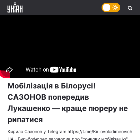
Мобілізація в Білорусі!
САЗОНОВ попередив
Лукашенко — краще пюреру не
рипатися
Кирило Сазонов у Telegram https://t.me/Kirilovolodimirovich
UA - Бульбофюрер заговорив про "точкову мобілізацію"