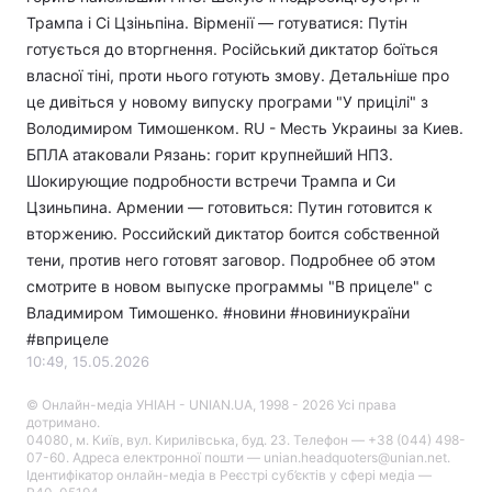
Трампа і Сі Цзіньпіна. Вірменії — готуватися: Путін
готується до вторгнення. Російський диктатор боїться
власної тіні, проти нього готують змову. Детальніше про
це дивіться у новому випуску програми "У прицілі" з
Володимиром Тимошенком. RU - Месть Украины за Киев.
БПЛА атаковали Рязань: горит крупнейший НПЗ.
Шокирующие подробности встречи Трампа и Си
Цзиньпина. Армении — готовиться: Путин готовится к
вторжению. Российский диктатор боится собственной
тени, против него готовят заговор. Подробнее об этом
смотрите в новом выпуске программы "В прицеле" с
Владимиром Тимошенко. #новини​ #новиниукраїни
#вприцеле
10:49, 15.05.2026
© Онлайн-медіа УНІАН - UNIAN.UA, 1998 - 2026 Усі права
дотримано.
04080, м. Київ, вул. Кирилівська, буд. 23. Телефон — +38 (044) 498-
07-60. Адреса електронної пошти — unian.headquoters@unian.net.
Ідентифікатор онлайн-медіа в Реєстрі суб’єктів у сфері медіа —