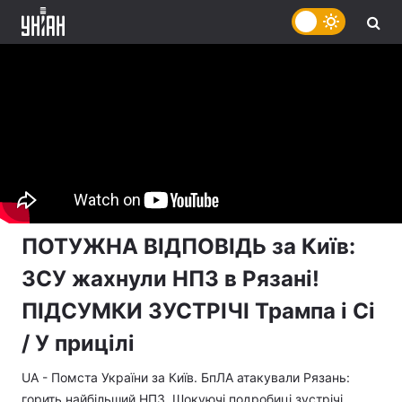
ПОТУЖНА ВІДПОВІДЬ за Київ:
ЗСУ жахнули НПЗ в Рязані!
ПІДСУМКИ ЗУСТРІЧІ Трампа і Сі
/ У прицілі
UA - Помста України за Київ. БпЛА атакували Рязань:
горить найбільший НПЗ. Шокуючі подробиці зустрічі