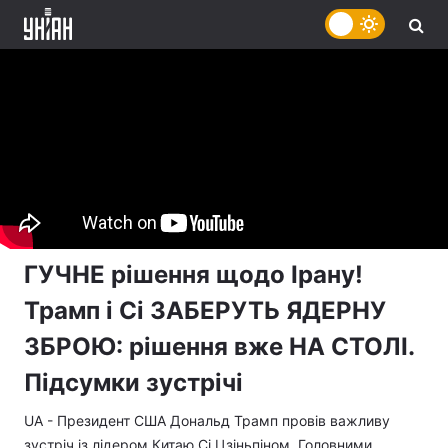
ГУЧНЕ рішення щодо Ірану!
Трамп і Сі ЗАБЕРУТЬ ЯДЕРНУ
ЗБРОЮ: рішення вже НА СТОЛІ.
Підсумки зустрічі
UA - Президент США Дональд Трамп провів важливу
зустріч із лідером Китаю Сі Цзіньпіном. Головними