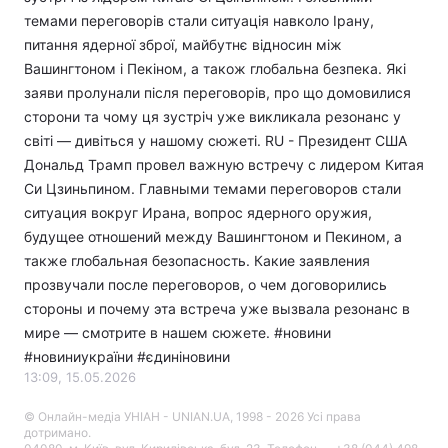
темами переговорів стали ситуація навколо Ірану,
питання ядерної зброї, майбутнє відносин між
Вашингтоном і Пекіном, а також глобальна безпека. Які
заяви пролунали після переговорів, про що домовилися
сторони та чому ця зустріч уже викликала резонанс у
світі — дивіться у нашому сюжеті. RU - Президент США
Дональд Трамп провел важную встречу с лидером Китая
Си Цзиньпином. Главными темами переговоров стали
ситуация вокруг Ирана, вопрос ядерного оружия,
будущее отношений между Вашингтоном и Пекином, а
также глобальная безопасность. Какие заявления
прозвучали после переговоров, о чем договорились
стороны и почему эта встреча уже вызвала резонанс в
мире — смотрите в нашем сюжете. #новини​
#новиниукраїни #єдиніновини
13:09, 15.05.2026
© Онлайн-медіа УНІАН - UNIAN.UA, 1998 - 2026 Усі права
дотримано.