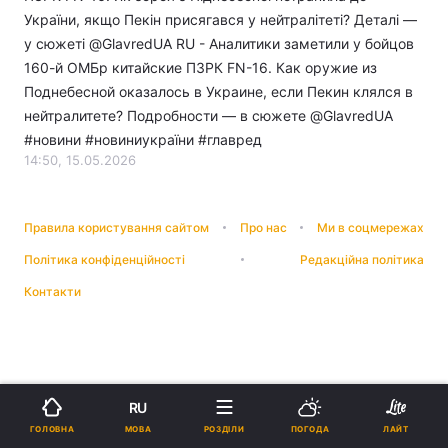
України, якщо Пекін присягався у нейтралітеті? Деталі —
у сюжеті @GlavredUA RU - Аналитики заметили у бойцов
160-й ОМБр китайские ПЗРК FN-16. Как оружие из
Поднебесной оказалось в Украине, если Пекин клялся в
нейтралитете? Подробности — в сюжете @GlavredUA
#новини​ #новиниукраїни #главред
14:50, 15.05.2026
Правила користування сайтом
Про нас
Ми в соцмережах
Політика конфіденційності
Редакційна політика
Контакти
RU
МОВА
ГОЛОВНА
РОЗДІЛИ
ПОГОДА
ЛАЙТ