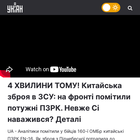
4 ХВИЛИНИ ТОМУ! Китайська
зброя в ЗСУ: на фронті помітили
потужні ПЗРК. Невже Сі
наважився? Деталі
UA - Аналітики помітили у бійців 160-ї ОМБр китайські
ПЗРК FN-16. Як зброя з Піднебесної потрапила до