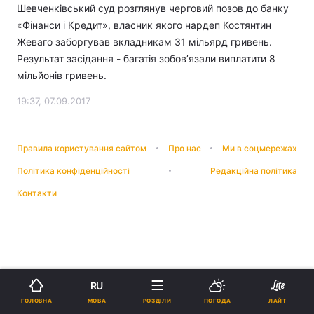
Шевченківський суд розглянув черговий позов до банку
«Фінанси і Кредит», власник якого нардеп Костянтин
Жеваго заборгував вкладникам 31 мільярд гривень.
Результат засідання - багатія зобов’язали виплатити 8
мільйонів гривень.
19:37, 07.09.2017
Правила користування сайтом
Про нас
Ми в соцмережах
Політика конфіденційності
Редакційна політика
Контакти
RU
МОВА
ГОЛОВНА
РОЗДІЛИ
ПОГОДА
ЛАЙТ