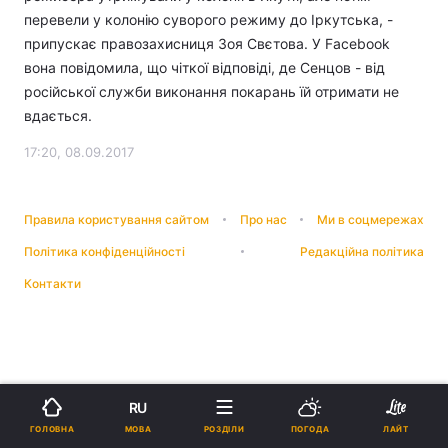
перевели у колонію суворого режиму до Іркутська, -
припускає правозахисниця Зоя Свєтова. У Facebook
вона повідомила, що чіткої відповіді, де Сенцов - від
російської служби виконання покарань їй отримати не
вдається.
17:20, 08.09.2017
Правила користування сайтом
Про нас
Ми в соцмережах
Політика конфіденційності
Редакційна політика
Контакти
RU
МОВА
ГОЛОВНА
РОЗДІЛИ
ПОГОДА
ЛАЙТ