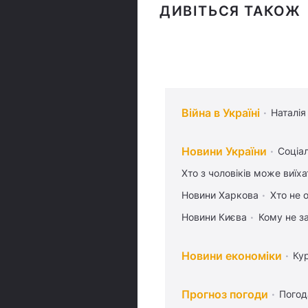
ДИВІТЬСЯ ТАКОЖ
Війна в Україні
Наталія
Новини України
Соціа
Хто з чоловіків може виїх
Новини Харкова
Хто не 
Новини Києва
Кому не з
Новини економіки
Ку
Прогноз погоди
Погод