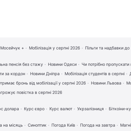
 Мосейчук +
Мобілізація у серпні 2026
Пільги та надбавки до
льна пенсія без стажу
Новини Одеси
Чи потрібно пропускати 
ати за кордон
Новини Дніпра
Мобілізація студентів в серпні
отримає бронь від мобілізації у серпні 2026
Новини Львова
Мо
агрожує повістка в серпні 2026
рс долара
Курс євро
Курс валют
Укрзалізниця
Біткоіни-к
а на місяць
Синоптик
Погода Київ
Погода на завтра
Магні