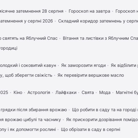
ісячне затемнення 28 серпня
Гороскоп на завтра
Гороскоп 
затемнення у серпні 2026
Складний коридор затемнень у серпн
 святять на Яблучний Спас
Вітання та листівки з Яблучним Сп
городиці
олодкий і соковитий кавун
Як заморозити ягоди
Як відбілити
му, щоб зберегти свіжість
Як перевірити вершкове масло
2025
Кіно
Астрологія
Лайфхаки
Свята
Мода
Магнітні б
 грядки після збирання врожаю
Що робити в саду та на городі 
ня врожаю цибулі та часнику
Як прискорити дозрівання помідо
пу і як допомогти рослині
Що обрізати в саду в серпні