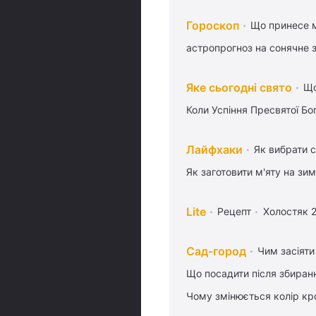
Гороскоп
Що принесе м
астропрогноз на сонячне 
Яке сьогодні свято
Що
Коли Успіння Пресвятої Бо
Лайфхаки
Як вибрати с
Як заготовити м'яту на зи
Lite
Рецепт
Холостяк 
Сад-город
Чим засіяти
Що посадити після збиран
Чому змінюється колір кро