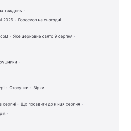
на тиждень
і 2026
Гороскоп на сьогодні
асом
Яке церковне свято 9 серпня
 рушники
урі
Стосунки
Зірки
в серпні
Що посадити до кінця серпня
рів