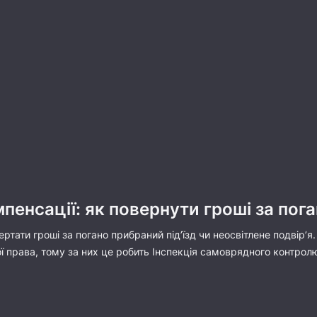
пенсації: як повернути гроші за по
ртати гроші за погано прибраний під’їзд чи неосвітлене подвір’я
ї права, тому за них це робить Інспекція самоврядного контрол