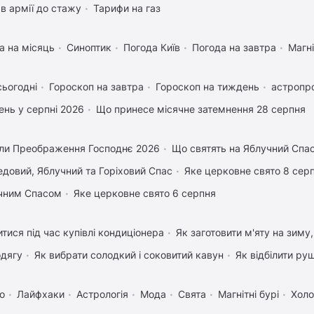
в армії до стажу
Тарифи на газ
а на місяць
Синоптик
Погода Київ
Погода на завтра
Магні
сьогодні
Гороскоп на завтра
Гороскоп на тиждень
астропро
нь у серпні 2026
Що принесе місячне затемнення 28 серпня
ли Преображення Господнє 2026
Що святять на Яблучний Спа
довий, Яблучний та Горіховий Спас
Яке церковне свято 8 сер
учним Спасом
Яке церковне свято 6 серпня
тися під час купівлі кондиціонера
Як заготовити м'яту на зиму
одягу
Як вибрати солодкий і соковитий кавун
Як відбілити ру
о
Лайфхаки
Астрологія
Мода
Свята
Магнітні бурі
Холо