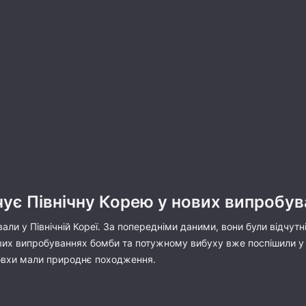
чує Північну Корею у нових випробу
ли у Північній Кореї. За попередніми даними, вони були відчутні
их випробуваннях бомби та потужному вибуху вже поспішили у Кит
товхи мали природнє походження.