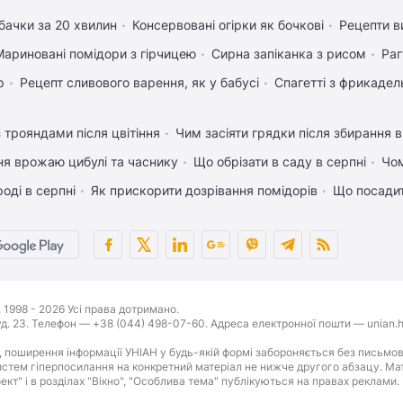
бачки за 20 хвилин
Консервовані огірки як бочкові
Рецепти в
Мариновані помідори з гірчицею
Сирна запіканка з рисом
Раг
р
Рецепт сливового варення, як у бабусі
Спагетті з фрикаде
 трояндами після цвітіння
Чим засіяти грядки після збирання
ня врожаю цибулі та часнику
Що обрізати в саду в серпні
Чом
оді в серпні
Як прискорити дозрівання помідорів
Що посадит
1998 - 2026 Усі права дотримано.
буд. 23. Телефон — +38 (044) 498-07-60. Адреса електронної пошти — unian.h
 поширення інформації УНІАН у будь-якій формі забороняється без письмов
стем гіперпосилання на конкретний матеріал не нижче другого абзацу. Матер
оект" і в розділах "Вікно", "Особлива тема" публікуються на правах реклами.