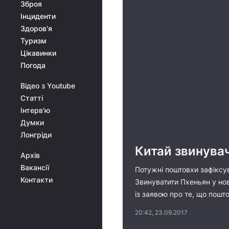
Зброя
Інциденти
Здоров'я
Туризм
Цікавинки
Погода
Відео з Youtube
Статті
Інтерв'ю
Думки
Лонгріди
Китай звинува
Архів
Вакансії
Потужні поштовхи зафіксува
Контакти
Звинуватити Пхеньян у нов
із заявою про те, що пош
20:42, 23.09.2017