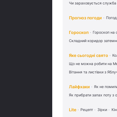
Чи зараховується служба 
Прогноз погоди
Погод
Гороскоп
Гороскоп на 
Складний коридор затемне
Яке сьогодні свято
Ко
Що не можна робити на Ме
Вітання та листівки з Ябл
Лайфхаки
Як не помили
Як прибрати запах поту з 
Lite
Рецепт
Зірки
Кін