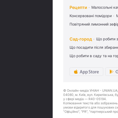
Рецепти
Малосольні ка
Консервовані помідори
Повітряний лимонний зефі
Сад-город
Що робити з
Що посадити після збиран
Що робити в саду та на гор
© Онлайн-медіа УНІАН - UNIAN.UA, 
04080, м. Київ, вул. Кирилівська, 
у сфері медіа — R40-05194.
Копіювання текстів або зображень,
умови відкритого для пошукових си
"Офіційно", "PR", "партнерський пр