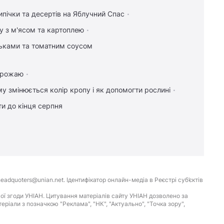
ипічки та десертів на Яблучний Спас
у з м'ясом та картоплею
льками та томатним соусом
 врожаю
у змінюється колір кропу і як допомогти рослині
и до кінця серпня
eadquoters@unian.net. Ідентифікатор онлайн-медіа в Реєстрі суб’єктів
ої згоди УНІАН. Цитування матеріалів сайту УНІАН дозволено за
іали з позначкою "Реклама", "НК", "Актуально", "Точка зору",