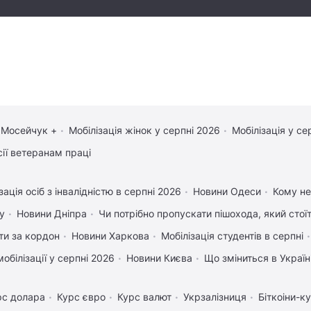
 Мосейчук +
Мобілізація жінок у серпні 2026
Мобілізація у се
сії ветеранам праці
зація осіб з інвалідністю в серпні 2026
Новини Одеси
Кому не
у
Новини Дніпра
Чи потрібно пропускати пішохода, який стоїт
ати за кордон
Новини Харкова
Мобілізація студентів в серпні
обілізації у серпні 2026
Новини Києва
Що зміниться в Україні
рс долара
Курс євро
Курс валют
Укрзалізниця
Біткоіни-к