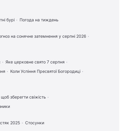
тні бурі
Погода на тиждень
гноз на сонячне затемнення у серпні 2026
с
Яке церковне свято 7 серпня
пня
Коли Успіння Пресвятої Богородиці
, щоб зберегти свіжість
шники
стяк 2025
Стосунки