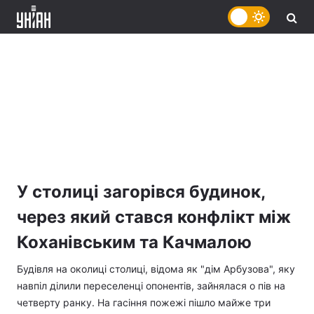
У столиці загорівся будинок,
через який стався конфлікт між
Коханівським та Качмалою
Будівля на околиці столиці, відома як "дім Арбузова", яку
навпіл ділили переселенці опонентів, зайнялася о пів на
четверту ранку. На гасіння пожежі пішло майже три