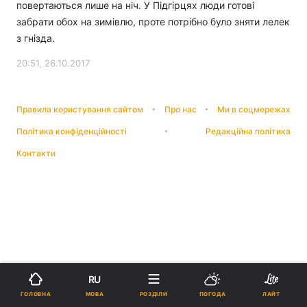
повертаються лише на ніч. У Підгірцях люди готові
забрати обох на зимівлю, проте потрібно було зняти лелек
з гнізда.
20:51, 26.10.2017
Правила користування сайтом
Про нас
Ми в соцмережах
Політика конфіденційності
Редакційна політика
Контакти
RU
МОВА
ГОЛОВНА
РОЗДІЛИ
ПОГОДА
ЛАЙТ