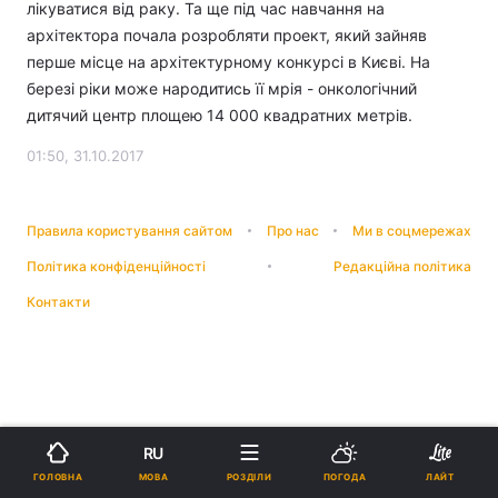
лікуватися від раку. Та ще під час навчання на
архітектора почала розробляти проект, який зайняв
перше місце на архітектурному конкурсі в Києві. На
березі ріки може народитись її мрія - онкологічний
дитячий центр площею 14 000 квадратних метрів.
01:50, 31.10.2017
Правила користування сайтом
Про нас
Ми в соцмережах
Політика конфіденційності
Редакційна політика
Контакти
RU
МОВА
ГОЛОВНА
РОЗДІЛИ
ПОГОДА
ЛАЙТ