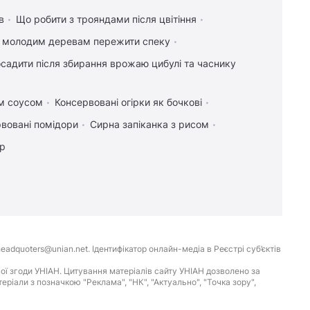
в
Що робити з трояндами після цвітіння
и молодим деревам пережити спеку
садити після збирання врожаю цибулі та часнику
им соусом
Консервовані огірки як бочкові
вовані помідори
Сирна запіканка з рисом
ір
eadquoters@unian.net. Ідентифікатор онлайн-медіа в Реєстрі суб’єктів
ої згоди УНІАН. Цитування матеріалів сайту УНІАН дозволено за
іали з позначкою "Реклама", "НК", "Актуально", "Точка зору",