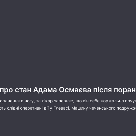
 про стан Адама Осмаєва після пора
оранення в ногу, та лікар запевняє, що він себе нормально поч
 слідчі оперативні дії у Глевасі. Машину чеченського подружжя