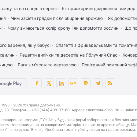
 саду та на городі в серпні
Як прискорити дозрівання помідорі
пня
Чим засіяти грядки після збирання врожаю
Як допомогт
ні
Чому змінюється колір кропу і як допомогти рослині
Що по
го варення, як у бабусі
Спагетті з фрикадельками та томатн
 хвилин
Рецепти випічки та десертів на Яблучний Спас
Консер
рчицею
Рагу з м'ясом та картоплею
Повітряний лимонний зеф
1998 - 2026 Усі права дотримано.
буд. 23. Телефон — +38 (044) 498-07-60. Адреса електронної пошти — unian.h
 поширення інформації УНІАН у будь-якій формі забороняється без письмов
стем гіперпосилання на конкретний матеріал не нижче другого абзацу. Матер
оект" і в розділах "Вікно", "Особлива тема" публікуються на правах реклами.