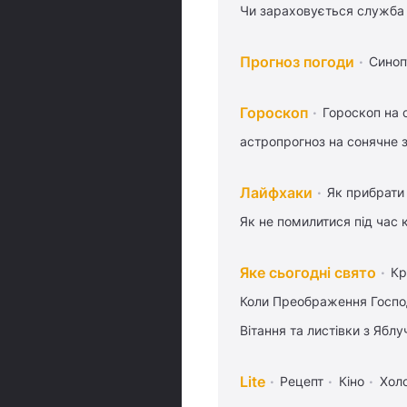
Чи зараховується служба 
Прогноз погоди
Синоп
Гороскоп
Гороскоп на 
астропрогноз на сонячне 
Лайфхаки
Як прибрати 
Як не помилитися під час 
Яке сьогодні свято
Кр
Коли Преображення Госпо
Вітання та листівки з Ябл
Lite
Рецепт
Кіно
Хол