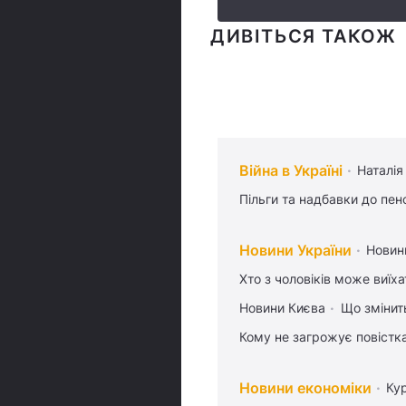
ДИВІТЬСЯ ТАКОЖ
Війна в Україні
Наталія
Пільги та надбавки до пен
Новини України
Новин
Хто з чоловіків може виїх
Новини Києва
Що змінить
Кому не загрожує повістка
Новини економіки
Ку