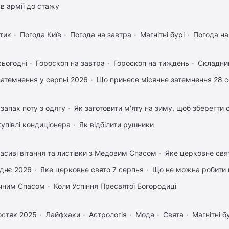
в армії до стажу
тик
Погода Київ
Погода на завтра
Магнітні бурі
Погода н
сьогодні
Гороскоп на завтра
Гороскоп на тиждень
Складний
затемнення у серпні 2026
Що принесе місячне затемнення 28 
запах поту з одягу
Як заготовити м'яту на зиму, щоб зберегти 
купівлі кондиціонера
Як відбілити рушники
асиві вітання та листівки з Медовим Спасом
Яке церковне свя
днє 2026
Яке церковне свято 7 серпня
Що не можна робити 
учним Спасом
Коли Успіння Пресвятої Богородиці
остяк 2025
Лайфхаки
Астрологія
Мода
Свята
Магнітні б