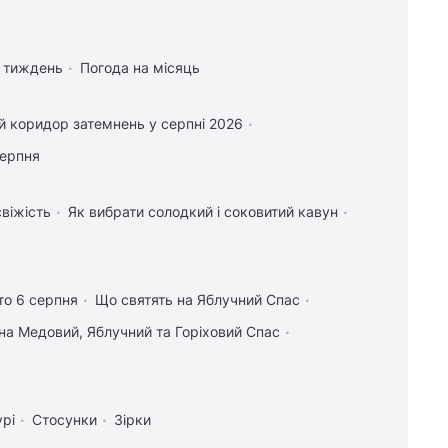
а тиждень
Погода на місяць
 коридор затемнень у серпні 2026
серпня
свіжість
Як вибрати солодкий і соковитий кавун
то 6 серпня
Що святять на Яблучний Спас
на Медовий, Яблучний та Горіховий Спас
урі
Стосунки
Зірки