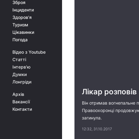
Зброя
Інциденти
Здоров'я
Туризм
Цікавинки
Погода
Відео з Youtube
Статті
Інтерв'ю
Думки
Лонгріди
Лікар розповів
Архів
Вакансії
Він отримав вогнепальне п
Контакти
Правоохоронці продовжують
загинула.
12:32, 31.10.2017