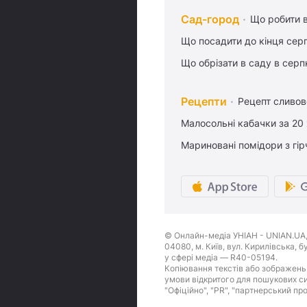
Сад-город
Що робити в
Що посадити до кінця сер
Що обрізати в саду в серп
Рецепти
Рецепт сливово
Малосольні кабачки за 20
Мариновані помідори з гі
© Онлайн-медіа УНІАН - UNIAN.UA, 
04080, м. Київ, вул. Кирилівська, 
у сфері медіа — R40-05194.
Копіювання текстів або зображень,
умови відкритого для пошукових си
"Офіційно", "PR", "партнерський пр