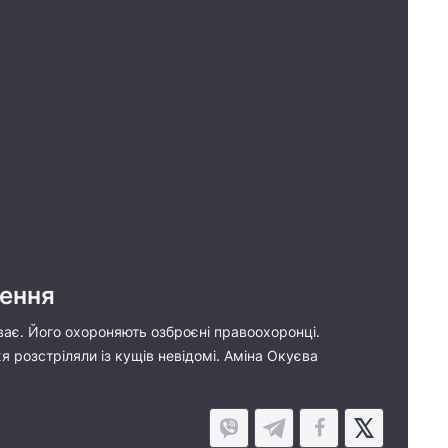
нення
уває. Його охороняють озброєні правоохоронці.
 розстріляли із кущів невідомі. Аміна Окуєва