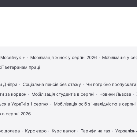
 Мосейчук +
Мобілізація жінок у серпні 2026
Мобілізація у се
сії ветеранам праці
и Дніпра
Соціальна пенсія без стажу
Чи потрібно пропускати 
ати за кордон
Мобілізація студентів в серпні
Новини Львова
ся в Україні з 1 серпня
Мобілізація осіб з інвалідністю в серпні
 в серпні 2026
рс долара
Курс євро
Курс валют
Тарифи на газ
Укрзалізн