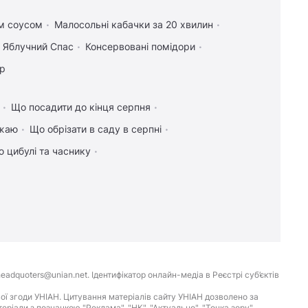
им соусом
Малосольні кабачки за 20 хвилин
а Яблучний Спас
Консервовані помідори
ір
Що посадити до кінця серпня
ожаю
Що обрізати в саду в серпні
 цибулі та часнику
eadquoters@unian.net. Ідентифікатор онлайн-медіа в Реєстрі суб’єктів
ої згоди УНІАН. Цитування матеріалів сайту УНІАН дозволено за
іали з позначкою "Реклама", "НК", "Актуально", "Точка зору",