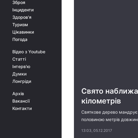
Зброя
Інциденти
Здоров'я
Туризм
Цікавинки
Погода
Відео з Youtube
Статті
Інтерв'ю
Думки
Лонгріди
Свято наближає
Архів
кілометрів
Вакансії
Контакти
Святкове дерево мандрує в
половиною метрів довжини 
13:03, 05.12.2017