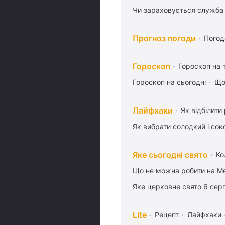
Чи зараховується служба 
Прогноз погоди
Погод
Гороскоп
Гороскоп на
Гороскоп на сьогодні
Що
Лайфхаки
Як відбілити
Як вибрати солодкий і сок
Яке сьогодні свято
Ко
Що не можна робити на Ме
Яке церковне свято 6 сер
Lite
Рецепт
Лайфхаки