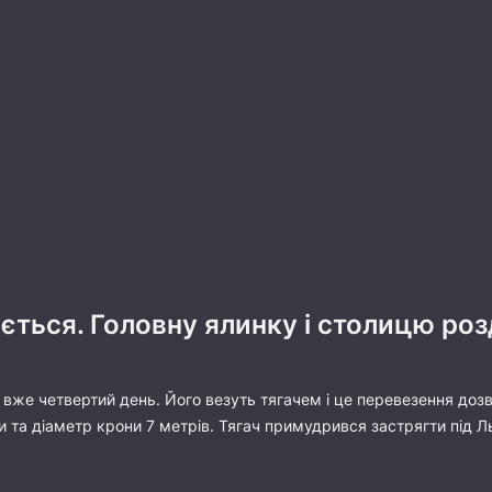
ться. Головну ялинку і столицю роз
же четвертий день. Його везуть тягачем і це перевезення дозвол
та діаметр крони 7 метрів. Тягач примудрився застрягти під Ль