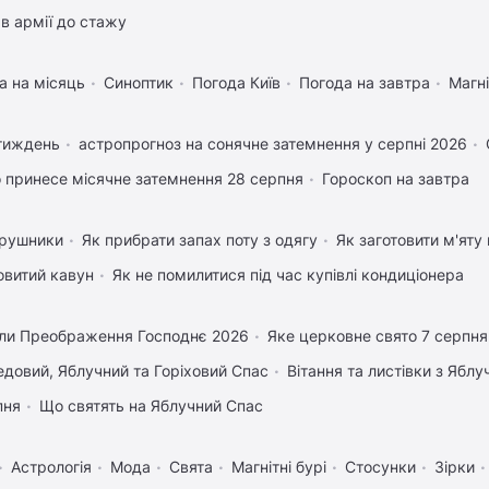
в армії до стажу
а на місяць
Синоптик
Погода Київ
Погода на завтра
Магні
 тиждень
астропрогноз на сонячне затемнення у серпні 2026
 принесе місячне затемнення 28 серпня
Гороскоп на завтра
 рушники
Як прибрати запах поту з одягу
Як заготовити м'яту
овитий кавун
Як не помилитися під час купівлі кондиціонера
ли Преображення Господнє 2026
Яке церковне свято 7 серпня
довий, Яблучний та Горіховий Спас
Вітання та листівки з Ябл
пня
Що святять на Яблучний Спас
Астрологія
Мода
Свята
Магнітні бурі
Стосунки
Зірки