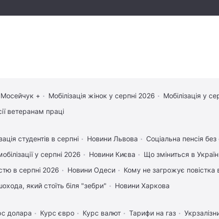
 Мосейчук +
Мобілізація жінок у серпні 2026
Мобілізація у се
сії ветеранам праці
зація студентів в серпні
Новини Львова
Соціальна пенсія без
обілізації у серпні 2026
Новини Києва
Що зміниться в Україні
істю в серпні 2026
Новини Одеси
Кому не загрожує повістка 
охода, який стоїть біля "зебри"
Новини Харкова
рс долара
Курс євро
Курс валют
Тарифи на газ
Укрзалізн