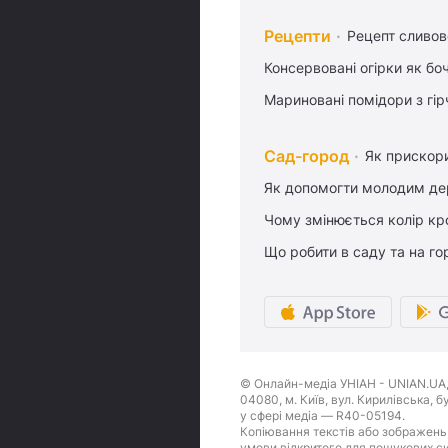
Рецепти
Рецепт сливово
Консервовані огірки як бо
Мариновані помідори з гі
Сад-город
Як прискори
Як допомогти молодим де
Чому змінюється колір кро
Що робити в саду та на гор
© Онлайн-медіа УНІАН - UNIAN.UA, 
04080, м. Київ, вул. Кирилівська, 
у сфері медіа — R40-05194.
Копіювання текстів або зображень,
умови відкритого для пошукових си