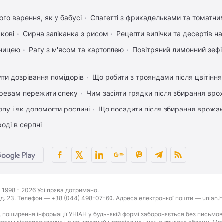
го варення, як у бабусі
Спагетті з фрикадельками та томатн
чкові
Сирна запіканка з рисом
Рецепти випічки та десертів н
рчицею
Рагу з м'ясом та картоплею
Повітряний лимонний зеф
ти дозрівання помідорів
Що робити з трояндами після цвітіння
ревам пережити спеку
Чим засіяти грядки після збирання вр
пу і як допомогти рослині
Що посадити після збирання врожаю
оді в серпні
1998 - 2026 Усі права дотримано.
буд. 23. Телефон — +38 (044) 498-07-60. Адреса електронної пошти — unian.h
 поширення інформації УНІАН у будь-якій формі забороняється без письмов
стем гіперпосилання на конкретний матеріал не нижче другого абзацу. Матер