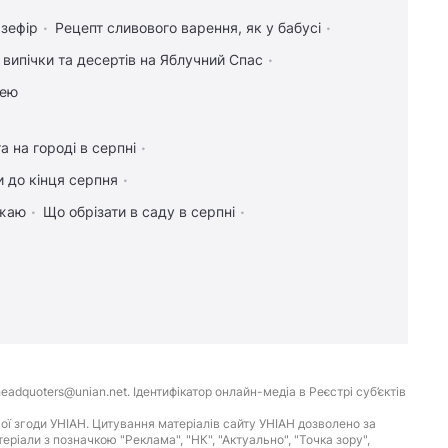
 зефір
Рецепт сливового варення, як у бабусі
 випічки та десертів на Яблучний Спас
цею
а на городі в серпні
 до кінця серпня
ожаю
Що обрізати в саду в серпні
eadquoters@unian.net. Ідентифікатор онлайн-медіа в Реєстрі суб’єктів
ої згоди УНІАН. Цитування матеріалів сайту УНІАН дозволено за
іали з позначкою "Реклама", "НК", "Актуально", "Точка зору",