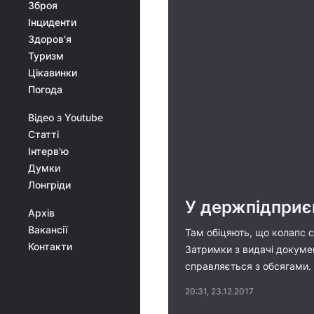
Зброя
Інциденти
Здоров'я
Туризм
Цікавинки
Погода
Відео з Youtube
Статті
Інтерв'ю
Думки
Лонгріди
У держпідприєм
Архів
Вакансії
Там обіцяють, що колапс с
Контакти
Затримки з видачі документ
справляється з обсягами. 
20:31, 23.12.2017