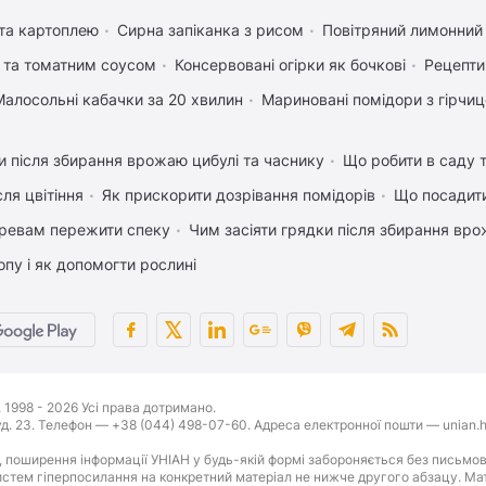
 та картоплею
Сирна запіканка з рисом
Повітряний лимонний
 та томатним соусом
Консервовані огірки як бочкові
Рецепти
Малосольні кабачки за 20 хвилин
Мариновані помідори з гірчи
 після збирання врожаю цибулі та часнику
Що робити в саду т
ля цвітіння
Як прискорити дозрівання помідорів
Що посадити
ревам пережити спеку
Чим засіяти грядки після збирання вр
пу і як допомогти рослині
1998 - 2026 Усі права дотримано.
буд. 23. Телефон — +38 (044) 498-07-60. Адреса електронної пошти — unian.h
 поширення інформації УНІАН у будь-якій формі забороняється без письмов
стем гіперпосилання на конкретний матеріал не нижче другого абзацу. Матер