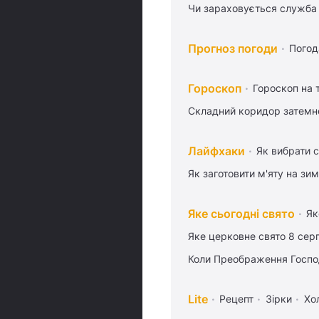
Чи зараховується служба 
Прогноз погоди
Погод
Гороскоп
Гороскоп на
Складний коридор затемне
Лайфхаки
Як вибрати с
Як заготовити м'яту на зи
Яке сьогодні свято
Як
Яке церковне свято 8 сер
Коли Преображення Госпо
Lite
Рецепт
Зірки
Хо