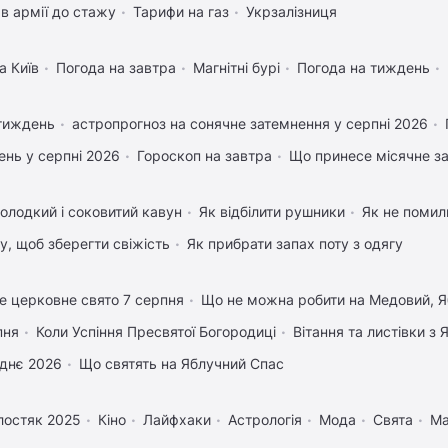
в армії до стажу
Тарифи на газ
Укрзалізниця
а Київ
Погода на завтра
Магнітні бурі
Погода на тиждень
 тиждень
астропрогноз на сонячне затемнення у серпні 2026
нь у серпні 2026
Гороскоп на завтра
Що принесе місячне з
олодкий і соковитий кавун
Як відбілити рушники
Як не помили
му, щоб зберегти свіжість
Як прибрати запах поту з одягу
е церковне свято 7 серпня
Що не можна робити на Медовий, Я
пня
Коли Успіння Пресвятої Богородиці
Вітання та листівки з
днє 2026
Що святять на Яблучний Спас
лостяк 2025
Кіно
Лайфхаки
Астрологія
Мода
Свята
Ма