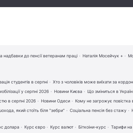
та надбавки до пенсії ветеранам праці
Наталія Мосейчук +
Мо
зація студентів в серпні
Хто з чоловіків може виїхати за кордон
обілізації у серпні 2026
Новини Києва
Що зміниться в Україні
істю в серпні 2026
Новини Одеси
Кому не загрожує повістка 
охода, який стоїть біля "зебри"
Соціальна пенсія без стажу
рс долара
Курс євро
Курс валют
Біткоіни-курс
Тарифи на