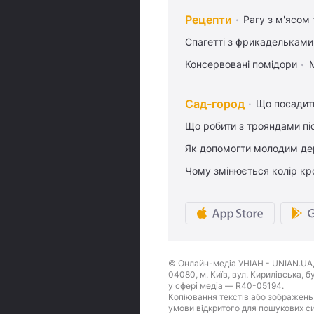
Рецепти
Рагу з м'ясом
Спагетті з фрикадельками
Консервовані помідори
Сад-город
Що посадити
Що робити з трояндами піс
Як допомогти молодим де
Чому змінюється колір кро
© Онлайн-медіа УНІАН - UNIAN.UA, 
04080, м. Київ, вул. Кирилівська, 
у сфері медіа — R40-05194.
Копіювання текстів або зображень,
умови відкритого для пошукових си