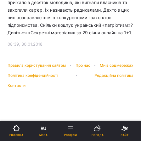
приїхало з десяток молодиків, які вигнали власників та
захопили кар’єр. Їх називають радикалами. Дехто з цих
них розправляється з конкурентами і захоплює
підприємства. Скільки коштує український «патріотизм»?
Дивіться «Секретні матеріали» за 29 січня онлайн на 1+1.
08:39, 30.01.2018
Правила користування сайтом
Про нас
Ми в соцмережах
Політика конфіденційності
Редакційна політика
Контакти
RU
МОВА
ГОЛОВНА
РОЗДІЛИ
ПОГОДА
ЛАЙТ