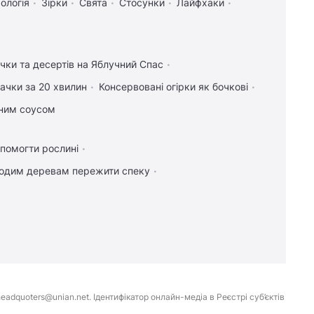
ологія
Зірки
Свята
Стосунки
Лайфхаки
ічки та десертів на Яблучний Спас
ачки за 20 хвилин
Консервовані огірки як бочкові
тним соусом
опомогти рослині
одим деревам пережити спеку
eadquoters@unian.net. Ідентифікатор онлайн-медіа в Реєстрі суб’єктів