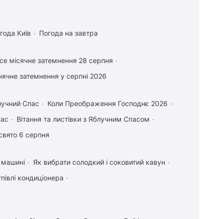
года Київ
Погода на завтра
се місячне затемнення 28 серпня
нячне затемнення у серпні 2026
лучний Спас
Коли Преображення Господнє 2026
пас
Вітання та листівки з Яблучним Спасом
свято 6 серпня
у машині
Як вибрати солодкий і соковитий кавун
упівлі кондиціонера