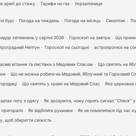
в армії до стажу
Тарифи на газ
Укрзалізниця
ні бурі
Погода на тиждень
Погода на місяць
Синоптик
По
идор затемнень у серпні 2026
Гороскоп на завтра
Що прине
троградний Нептун
Гороскоп на сьогодні
астропрогноз на со
асиві вітання та листівки з Медовим Спасом
Що святять на Яб
пня
Що не можна робити на Медовий, Яблучний та Горіховий С
городиці
Що святять у храмі на Медовий Спас
Яке церковне 
запах поту з одягу
Як зрозуміти, чому горить сигнал "Check" 
 пригорало
Як відбілити рушники
Як не помилитися під час к
му, щоб зберегти свіжість