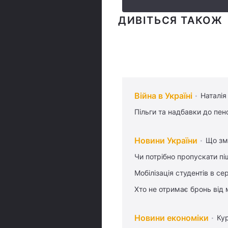
ДИВІТЬСЯ ТАКОЖ
Війна в Україні
Наталія
Пільги та надбавки до пен
Новини України
Що змі
Чи потрібно пропускати піш
Мобілізація студентів в се
Хто не отримає бронь від м
Новини економіки
Ку