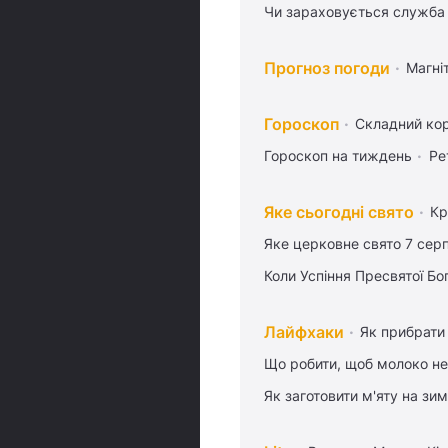
Чи зараховується служба 
Прогноз погоди
Магніт
Гороскоп
Складний кор
Гороскоп на тиждень
Ре
Яке сьогодні свято
Кр
Яке церковне свято 7 сер
Коли Успіння Пресвятої Бо
Лайфхаки
Як прибрати 
Що робити, щоб молоко не
Як заготовити м'яту на зи