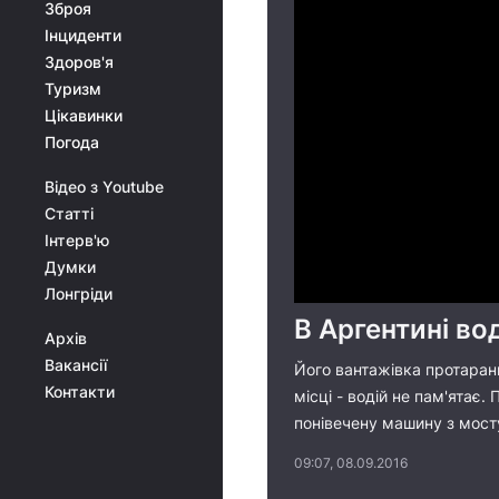
Зброя
Інциденти
Здоров'я
Туризм
Цікавинки
Погода
Відео з Youtube
Статті
Інтерв'ю
Думки
Лонгріди
В Аргентині во
Архів
Вакансії
Його вантажівка протарани
Контакти
місці - водій не пам'ятає.
понівечену машину з мост
09:07, 08.09.2016