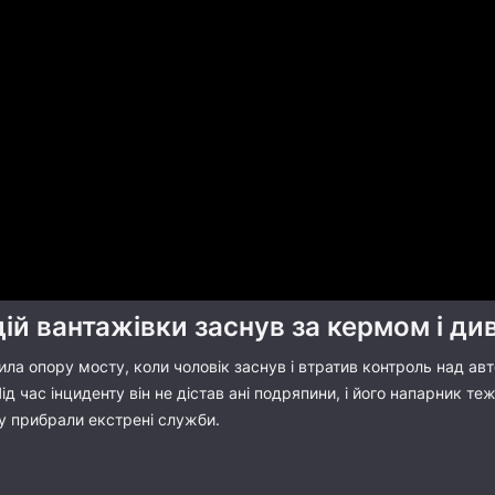
дій вантажівки заснув за кермом і д
ла опору мосту, коли чоловік заснув і втратив контроль над авт
 Під час інциденту він не дістав ані подряпини, і його напарник
у прибрали екстрені служби.