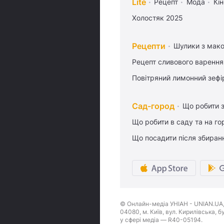
Lite
Рецепт
Мода
Кін
Холостяк 2025
Рецепти
Шулики з мак
Рецепт сливового варення,
Повітряний лимонний зефі
Сад-город
Що робити з
Що робити в саду та на гор
Що посадити після збиран
© Онлайн-медіа УНІАН - UNIAN.UA, 
04080, м. Київ, вул. Кирилівська, 
у сфері медіа — R40-05194.