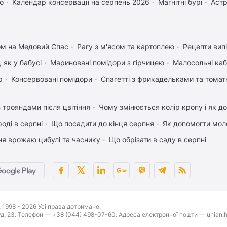
о
Календар консервації на серпень 2026
Магнітні бурі
Астр
ом на Медовий Спас
Рагу з м'ясом та картоплею
Рецепти вип
 як у бабусі
Мариновані помідори з гірчицею
Малосольні каб
р
Консервовані помідори
Спагетті з фрикадельками та тома
 трояндами після цвітіння
Чому змінюється колір кропу і як д
оді в серпні
Що посадити до кінця серпня
Як допомогти мол
ня врожаю цибулі та часнику
Що обрізати в саду в серпні
1998 - 2026 Усі права дотримано.
буд. 23. Телефон — +38 (044) 498-07-60. Адреса електронної пошти — unian.h