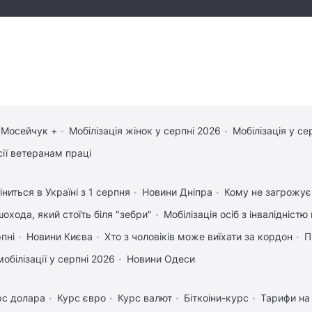
 Мосейчук +
Мобілізація жінок у серпні 2026
Мобілізація у се
сії ветеранам праці
ниться в Україні з 1 серпня
Новини Дніпра
Кому не загрожує 
охода, який стоїть біля "зебри"
Мобілізація осіб з інвалідністю
рпні
Новини Києва
Хто з чоловіків може виїхати за кордон
П
обілізації у серпні 2026
Новини Одеси
рс долара
Курс євро
Курс валют
Біткоіни-курс
Тарифи на