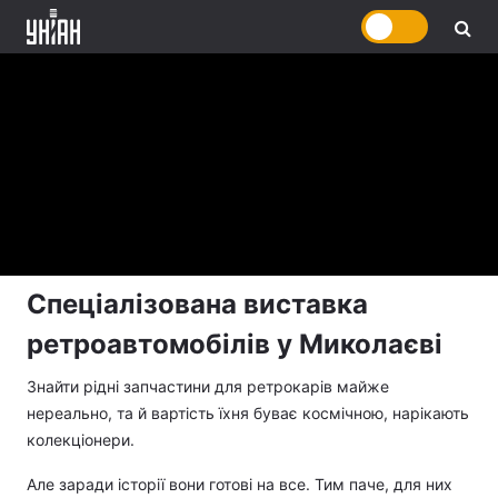
Спеціалізована виставка
ретроавтомобілів у Миколаєві
Знайти рідні запчастини для ретрокарів майже
нереально, та й вартість їхня буває космічною, нарікають
колекціонери.
Але заради історії вони готові на все. Тим паче, для них