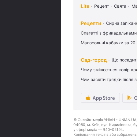
Lite
Рецепт
Свята
Ма
Рецепти
Сирна запікан
Спагетті з фрикадельками
Малосольні кабачки за 20
Сад-город
Що посадити
Чому змінюється колір кро
Чим засіяти грядки після
© Онлайн-медіа УНІАН - UNIAN.UA, 
04080, м. Київ, вул. Кирилівська, 
у сфері медіа — R40-05194.
Копіювання текстів або зображень,