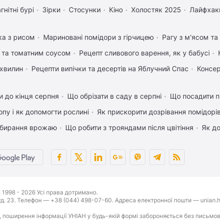
гнітні бурі
Зірки
Стосунки
Кіно
Холостяк 2025
Лайфхак
ка з рисом
Мариновані помідори з гірчицею
Рагу з м'ясом т
 та томатним соусом
Рецепт сливового варення, як у бабусі
 хвилин
Рецепти випічки та десертів на Яблучний Спас
Консер
 до кінця серпня
Що обрізати в саду в серпні
Що посадити п
пу і як допомогти рослині
Як прискорити дозрівання помідорі
 збирання врожаю
Що робити з трояндами після цвітіння
Як д
1998 - 2026 Усі права дотримано.
буд. 23. Телефон — +38 (044) 498-07-60. Адреса електронної пошти — unian.h
 поширення інформації УНІАН у будь-якій формі забороняється без письмов