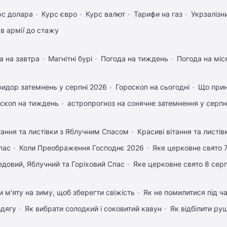
рс долара
Курс євро
Курс валют
Тарифи на газ
Укрзалізн
в армії до стажу
а на завтра
Магнітні бурі
Погода на тиждень
Погода на міс
идор затемнень у серпні 2026
Гороскоп на сьогодні
Що прин
скоп на тиждень
астропрогноз на сонячне затемнення у серпн
тання та листівки з Яблучним Спасом
Красиві вітання та листі
пас
Коли Преображення Господнє 2026
Яке церковне свято 
довий, Яблучний та Горіховий Спас
Яке церковне свято 8 сер
и м'яту на зиму, щоб зберегти свіжість
Як не помилитися під ча
одягу
Як вибрати солодкий і соковитий кавун
Як відбілити ру