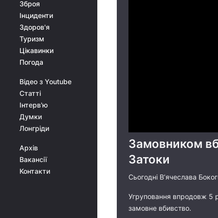
Зброя
Інциденти
Здоров'я
Туризм
Цікавинки
Погода
Відео з Youtube
Статті
Інтерв'ю
Думки
Лонгріди
Замовником вб
Архів
Затоки
Вакансії
Контакти
Сьогодні В’ячеслава Боког
Угруповання впродовж 5 р
замовне вбивство.