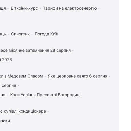
иця
Біткоіни-курс
Тарифи на електроенергію
яць
Синоптик
Погода Київ
есе місячне затемнення 28 серпня
і 2026
вки з Медовим Спасом
Яке церковне свято 6 серпня
7 серпня
пня
Коли Успіння Пресвятої Богородиці
с купівлі кондиціонера
шники