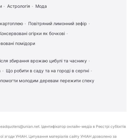
и
Астрологія
Мода
а картоплею
Повітряний лимонний зефір
Консервовані огірки як бочкові
вовані помідори
ісля збирання врожаю цибулі та часнику
в
Що робити в саду та на городі в серпні
опомогти молодим деревам пережити спеку
eadquoters@unian.net. Ідентифікатор онлайн-медіа в Реєстрі суб’єктів
ої згоди УНІАН. Цитування матеріалів сайту УНІАН дозволено за