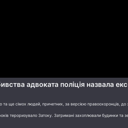
ивства адвоката поліція назвала ек
о та ще сімох людей, причетних, за версією правоохоронців, до
оків тероризувало Затоку. Затримані захоплювали будинки та з