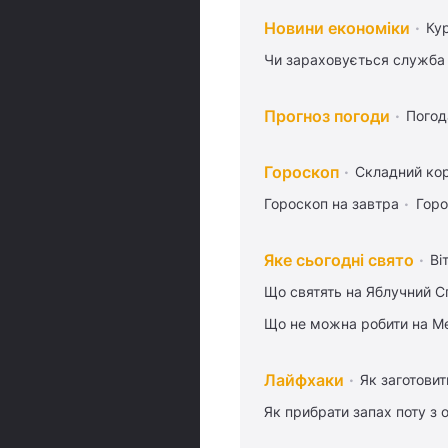
Новини економіки
Ку
Чи зараховується служба 
Прогноз погоди
Погод
Гороскоп
Складний кор
Гороскоп на завтра
Горо
Яке сьогодні свято
Ві
Що святять на Яблучний С
Що не можна робити на Ме
Лайфхаки
Як заготовит
Як прибрати запах поту з 