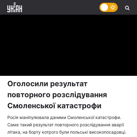
Оголосили результат
повторного розслідування
Смоленської катастрофи
Росія маніпулювала даними Смоленської катастрофи.
Саме такий результат повторного розслідування аварії
літака, на борту котрого були польські високопосадовці.