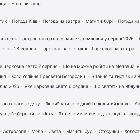
иця
Біткоіни-курс
тик
Погода Київ
Погода на завтра
Магнітні бурі
Погода н
 тиждень
астропрогноз на сонячне затемнення у серпні 2026
нення 28 серпня
Гороскоп на сьогодні
Гороскоп на завтра
е церковне свято 7 серпня
Що не можна робити на Медовий, Я
пня
Коли Успіння Пресвятої Богородиці
Вітання та листівки з
днє 2026
Яке церковне свято 6 серпня
Що святять на Яблуч
запах поту з одягу
Як вибрати солодкий і соковитий кавун
Як
му, щоб зберегти свіжість
Як не помилитися під час купівлі кон
Астрологія
Мода
Свята
Магнітні бурі
Стосунки
Холост