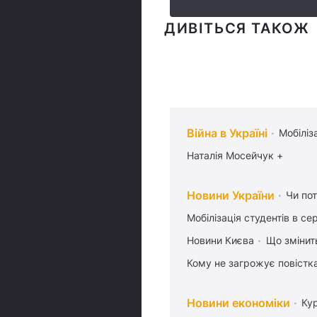
ДИВІТЬСЯ ТАКОЖ
Війна в Україні
Мобіліз
Наталія Мосейчук +
Новини України
Чи пот
Мобілізація студентів в се
Новини Києва
Що змінить
Кому не загрожує повістка
Новини економіки
Ку