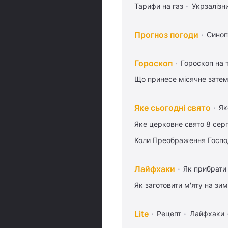
Тарифи на газ
Укрзалізн
Прогноз погоди
Синоп
Гороскоп
Гороскоп на
Що принесе місячне затем
Яке сьогодні свято
Як
Яке церковне свято 8 сер
Коли Преображення Госпо
Лайфхаки
Як прибрати 
Як заготовити м'яту на зи
Lite
Рецепт
Лайфхаки