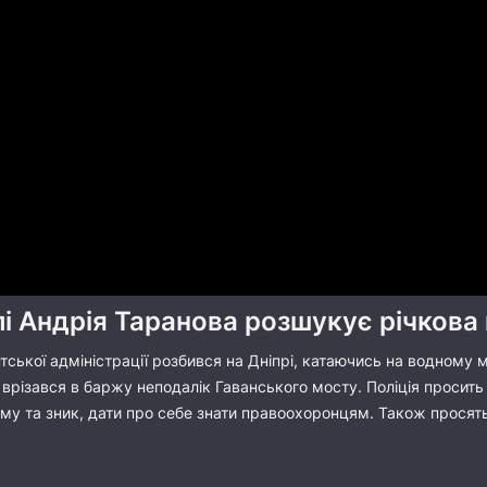
лі Андрія Таранова розшукує річкова 
ської адміністрації розбився на Дніпрі, катаючись на водному м
врізався в баржу неподалік Гаванського мосту. Поліція просить
у та зник, дати про себе знати правоохоронцям. Також просять в