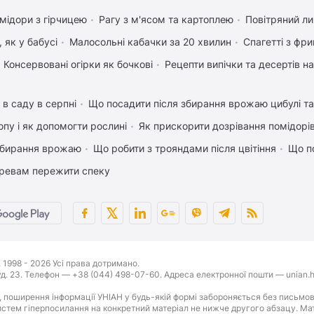
мідори з гірчицею
Рагу з м'ясом та картоплею
Повітряний л
 як у бабусі
Малосольні кабачки за 20 хвилин
Спагетті з фр
Консервовані огірки як бочкові
Рецепти випічки та десертів н
 в саду в серпні
Що посадити після збирання врожаю цибулі т
пу і як допомогти рослині
Як прискорити дозрівання помідорі
 збирання врожаю
Що робити з трояндами після цвітіння
Що п
ревам пережити спеку
1998 - 2026 Усі права дотримано.
буд. 23. Телефон — +38 (044) 498-07-60. Адреса електронної пошти — unian.h
 поширення інформації УНІАН у будь-якій формі забороняється без письмов
стем гіперпосилання на конкретний матеріал не нижче другого абзацу. Матер