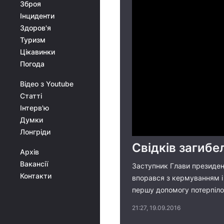
Зброя
Інциденти
Здоров'я
Туризм
Цікавинки
Погода
Відео з Youtube
Статті
Інтерв'ю
Думки
Лонгріди
Свідків загибе
Архів
Вакансії
Заступник Глави президент
Контакти
впорався з кермуванням і 
першу допомогу потерпілом
21:27, 19.09.2016