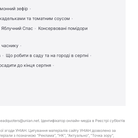
имонний зефір
икадельками та томатним соусом
а Яблучний Спас
Консервовані помідори
а часнику
в
Що робити в саду та на городі в серпні
осадити до кінця серпня
eadquoters@unian.net. Ідентифікатор онлайн-медіа в Реєстрі суб’єктів
ої згоди УНІАН. Цитування матеріалів сайту УНІАН дозволено за
іали з позначкою "Реклама", "НК", "Актуально", "Точка зору",