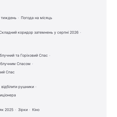
а тиждень
Погода на місяць
Складний коридор затемнень у серпні 2026
блучний та Горіховий Спас
 Яблучним Спасом
ний Спас
 відбілити рушники
диціонера
як 2025
Зірки
Кіно