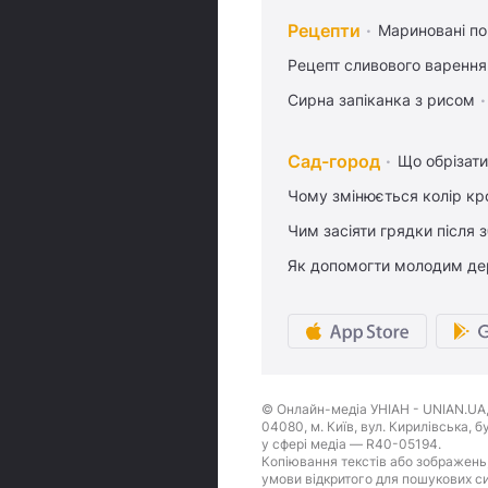
Рецепти
Мариновані по
Рецепт сливового варення,
Сирна запіканка з рисом
Сад-город
Що обрізати
Чому змінюється колір кро
Чим засіяти грядки після
Як допомогти молодим де
© Онлайн-медіа УНІАН - UNIAN.UA, 
04080, м. Київ, вул. Кирилівська, 
у сфері медіа — R40-05194.
Копіювання текстів або зображень,
умови відкритого для пошукових си