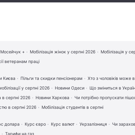
 Мосейчук +
Мобілізація жінок у серпні 2026
Мобілізація у се
сії ветеранам праці
и Києва
Пільги та скидки пенсіонерам
Хто з чоловіків може в
обілізації у серпні 2026
Новини Одеси
Що зміниться в Україн
 в серпні 2026
Новини Харкова
Чи потрібно пропускати пішох
істю в серпні 2026
Мобілізація студентів в серпні
рс долара
Курс євро
Курс валют
Укрзалізниця
Чи зарахов
Тарифи на газ