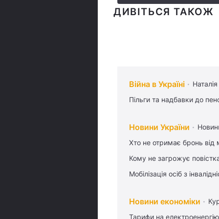
ДИВІТЬСЯ ТАКОЖ
Війна в Україні
Наталія
Пільги та надбавки до пен
Новини України
Новин
Хто не отримає бронь від м
Кому не загрожує повістка
Мобілізація осіб з інвалідн
Новини економіки
Ку
Тарифи на електроенергію