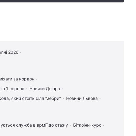
рпні 2026
иїхати за кордон
і з 1 серпня
Новини Дніпра
ода, який стоїть біля "зебри"
Новини Львова
ується служба в армії до стажу
Біткоіни-курс