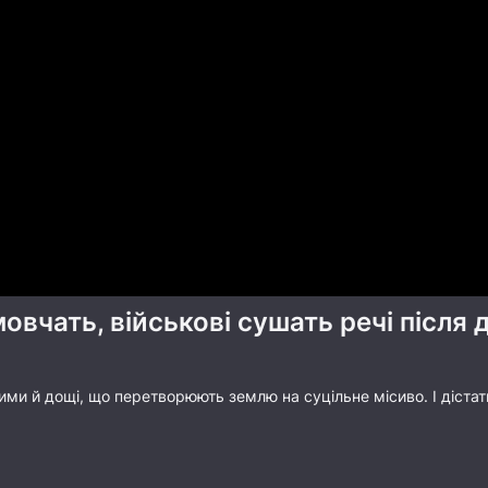
овчать, військові сушать речі після
ими й дощі, що перетворюють землю на суцільне місиво. І дістат