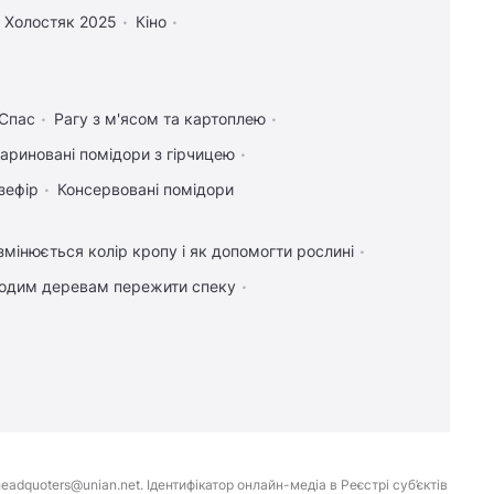
Холостяк 2025
Кіно
 Спас
Рагу з м'ясом та картоплею
ариновані помідори з гірчицею
зефір
Консервовані помідори
мінюється колір кропу і як допомогти рослині
одим деревам пережити спеку
eadquoters@unian.net. Ідентифікатор онлайн-медіа в Реєстрі суб’єктів