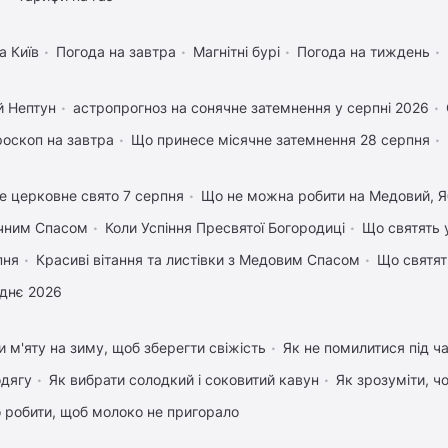
а Київ
Погода на завтра
Магнітні бурі
Погода на тиждень
й Нептун
астропрогноз на сонячне затемнення у серпні 2026
роскоп на завтра
Що принесе місячне затемнення 28 серпня
е церковне свято 7 серпня
Що не можна робити на Медовий, Я
учним Спасом
Коли Успіння Пресвятої Богородиці
Що святять 
пня
Красиві вітання та листівки з Медовим Спасом
Що святят
днє 2026
и м'яту на зиму, щоб зберегти свіжість
Як не помилитися під ча
одягу
Як вибрати солодкий і соковитий кавун
Як зрозуміти, ч
 робити, щоб молоко не пригорало