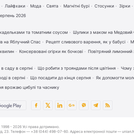
Лайфхаки
Мода
Свята
Магнітні бурі
Стосунки
Зірки
серпень 2026
икадельками та томатним соусом
Шулики з маком на Медовий
ів на Яблучний Спас
Рецепт сливового варення, як у бабусі
М
 хвилин
Консервовані огірки як бочкові
Повітряний лимонний 
 в саду в серпні
Що робити з трояндами після цвітіння
Чому з
оді в серпні
Що посадити до кінця серпня
Як допомогти мол
ня врожаю цибулі та часнику
1998 - 2026 Усі права дотримано.
буд. 23. Телефон — +38 (044) 498-07-60. Адреса електронної пошти — unian.h