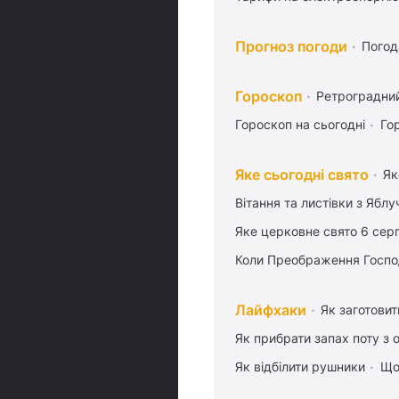
Прогноз погоди
Погод
Гороскоп
Ретроградни
Гороскоп на сьогодні
Го
Яке сьогодні свято
Як
Вітання та листівки з Ябл
Яке церковне свято 6 сер
Коли Преображення Госпо
Лайфхаки
Як заготовит
Як прибрати запах поту з 
Як відбілити рушники
Що