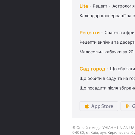
Lite
Рецепт
Астрологія
Календар консервації на 
Рецепти
Спагетті з фр
Рецепти випічки та десерт
Малосольні кабачки за 20
Сад-город
Що обрізати
Що робити в саду та на гор
Що посадити після збиран
© Онлайн-медіа УНІАН - UNIAN.UA, 
04080, м. Київ, вул. Кирилівська, 