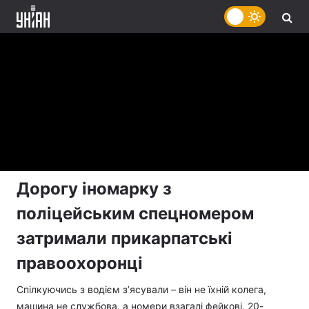
Дорогу іномарку з
поліцейським спецномером
затримали прикарпатські
правоохоронці
Спілкуючись з водієм з’ясували – він не їхній колега,
машина не службова, а номери взагалі фейкові. 20-