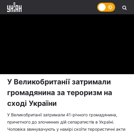
У Великобританії затримали
громадянина за тероризм на
сході України
У Великобританії затримали 41-річного громадянина,
причетного до злочинних дій сепаратистів в Україні.
Чоловіка звинувачують у намірі скоїти терористичні акти