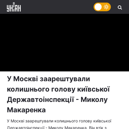
У Москві заарештували
колишнього голову київської
Державтоінспекції - Миколу
Макаренка
У Москві заарештували колишнього голову київської
Державтоінспекції - Миколу Макаренка. Він втік з