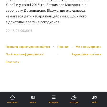
України у квітні 2015-го. Затримали Макаренка в
аеропорту Домодєдово. Відомо, що екс-даївець
намагався дати хабаря поліцейським, щоби його
відпустили, але ті не погодилися.
20:47, 28.09.2016
Правила користування сайтом
Про нас
Ми в соцмережах
Політика конфіденційності
Редакційна політика
Контакти
RU
МОВА
ГОЛОВНА
РОЗДІЛИ
ПОГОДА
ЛАЙТ