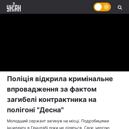
Поліція відкрила кримінальне
впровадження за фактом
загибелі контрактника на
полігоні "Десна"
Молодший сержант загинув на місці. Подробицями
інциденту в Генштабі поки не діляться. Своє чергою,