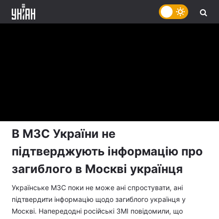
В МЗС України не
підтверджують інформацію про
загиблого в Москві українця
Українське МЗС поки не може ані спростувати, ані
підтвердити інформацію щодо загиблого українця у
Москві. Напередодні російські ЗМІ повідомили, що