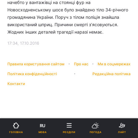
начебто у вантажівці на стоянці фур на
Новосходненському шосе було знайдено тіло 34-річного
громадянина України. Поруч з тілом поліція знайшла
використаний шприц. Причини смерті з’ясовуються.
Жодних інших деталей трагедії наразі немає.
17:34, 17.10.2016
Правила користування сайтом
Про нас
Ми в соцмережах
Політика конфіденційності
Редакційна політика
Контакти
RU
МОВА
ГОЛОВНА
РОЗДІЛИ
ПОГОДА
ЛАЙТ