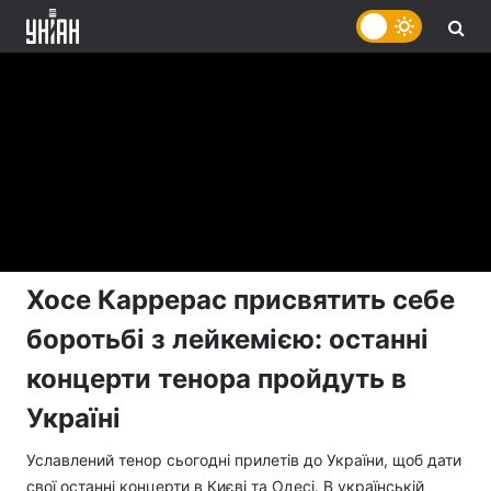
Хосе Каррерас присвятить себе
боротьбі з лейкемією: останні
концерти тенора пройдуть в
Україні
Уславлений тенор сьогодні прилетів до України, щоб дати
свої останні концерти в Києві та Одесі. В українській