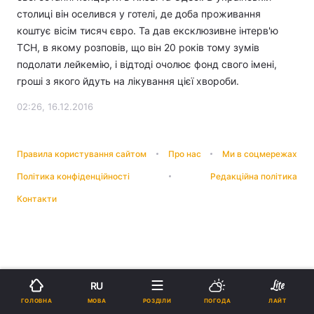
столиці він оселився у готелі, де доба проживання
коштує вісім тисяч євро. Та дав ексклюзивне інтерв'ю
ТСН, в якому розповів, що він 20 років тому зумів
подолати лейкемію, і відтоді очолює фонд свого імені,
гроші з якого йдуть на лікування цієї хвороби.
02:26, 16.12.2016
Правила користування сайтом
Про нас
Ми в соцмережах
Політика конфіденційності
Редакційна політика
Контакти
RU
МОВА
ГОЛОВНА
РОЗДІЛИ
ПОГОДА
ЛАЙТ