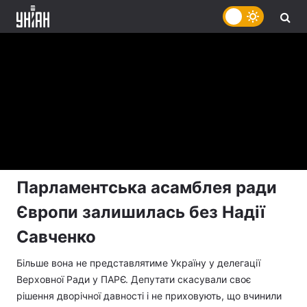
Парламентська асамблея ради
Європи залишилась без Надії
Савченко
Більше вона не представлятиме Україну у делегації
Верховної Ради у ПАРЄ. Депутати скасували своє
рішення дворічної давності і не приховують, що вчинили