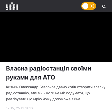
Власна радіостанція своїми
руками для АТО
Киянин Олександр Безсонов давно хотів створити власну
радіостанцію, але він ніколи не міг подумати, що
реалізувати цю мрію йому допоможе війна .
12:15, 25.12.2016