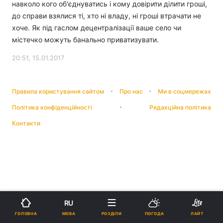
навколо кого об'єднуватись і кому довірити ділити гроші,
до справи взялися ті, хто ні владу, ні гроші втрачати не
хоче. Як під гаслом децентралізації ваше село чи
містечко можуть банально приватизувати.
20:51, 15.01.2017
Правила користування сайтом
Про нас
Ми в соцмережах
Політика конфіденційності
Редакційна політика
Контакти
RU
МОВА
ГОЛОВНА
РОЗДІЛИ
ПОГОДА
ЛАЙТ