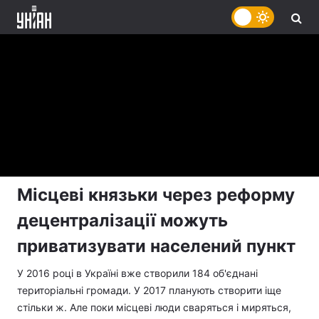
Місцеві князьки через реформу
децентралізації можуть
приватизувати населений пункт
У 2016 році в Україні вже створили 184 об'єднані
територіальні громади. У 2017 планують створити іще
стільки ж. Але поки місцеві люди сваряться і миряться,