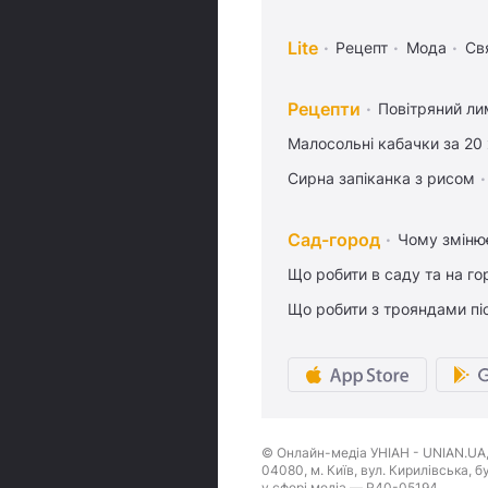
Lite
Рецепт
Мода
Св
Рецепти
Повітряний ли
Малосольні кабачки за 20
Сирна запіканка з рисом
Сад-город
Чому змінює
Що робити в саду та на гор
Що робити з трояндами піс
© Онлайн-медіа УНІАН - UNIAN.UA, 
04080, м. Київ, вул. Кирилівська, 
у сфері медіа — R40-05194.