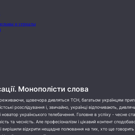
сації. Монополісти слова
переживаючи, щовечора дивляться ТСН, багатьом українцям припа
стські розслідування і, звичайно, українці відпочивають, дивля
і новатор українського телебачення. Головне в успіху - чесне ст
ість та чесність. Але професіоналізм і цікавий контент сподобавс
оці вирішили відкрити нещадне полювання на тих, хто ще говорит