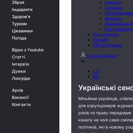
Зброя
Інциденти
Здоров'я
Туризм
Цікавинки
Погода
Відео з Youtube
Статті
Інтерв'ю
Думки
Лонгріди
Українські сен
Архів
Вакансії
Мільйони українців, спів
Контакти
для корупціонерів журналі
років по праву передовик 
каналу на чолі саме смілив
політиків, які в новому р