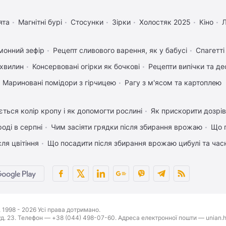
ята
Магнітні бурі
Стосунки
Зірки
Холостяк 2025
Кіно
монний зефір
Рецепт сливового варення, як у бабусі
Спагетт
 хвилин
Консервовані огірки як бочкові
Рецепти випічки та де
Мариновані помідори з гірчицею
Рагу з м'ясом та картоплею
ться колір кропу і як допомогти рослині
Як прискорити дозрів
оді в серпні
Чим засіяти грядки після збирання врожаю
Що 
ля цвітіння
Що посадити після збирання врожаю цибулі та час
1998 - 2026 Усі права дотримано.
буд. 23. Телефон — +38 (044) 498-07-60. Адреса електронної пошти — unian.h