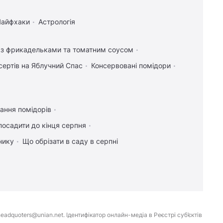
Лайфхаки
Астрологія
і з фрикадельками та томатним соусом
сертів на Яблучний Спас
Консервовані помідори
ання помідорів
посадити до кінця серпня
нику
Що обрізати в саду в серпні
eadquoters@unian.net. Ідентифікатор онлайн-медіа в Реєстрі суб’єктів