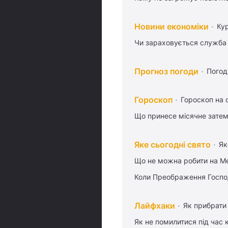
Новини економіки
Ку
Чи зараховується служба 
Прогноз погоди
Погод
Гороскоп
Гороскоп на 
Що принесе місячне затем
Яке сьогодні свято
Як
Що не можна робити на Ме
Коли Преображення Госпо
Лайфхаки
Як прибрати 
Як не помилитися під час 