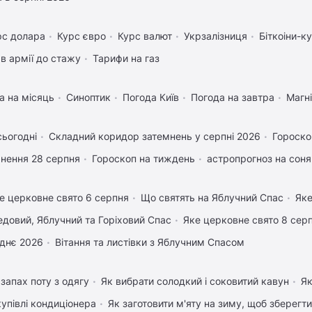
рс долара
Курс євро
Курс валют
Укрзалізниця
Біткоіни-к
в армії до стажу
Тарифи на газ
а на місяць
Синоптик
Погода Київ
Погода на завтра
Магні
сьогодні
Складний коридор затемнень у серпні 2026
Гороско
нення 28 серпня
Гороскоп на тиждень
астропрогноз на соня
е церковне свято 6 серпня
Що святять на Яблучний Спас
Яке
довий, Яблучний та Горіховий Спас
Яке церковне свято 8 сер
днє 2026
Вітання та листівки з Яблучним Спасом
запах поту з одягу
Як вибрати солодкий і соковитий кавун
Як
купівлі кондиціонера
Як заготовити м'яту на зиму, щоб зберегти