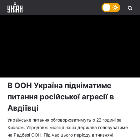
В ООН Україна підніматиме
питання російської агресії в
Авдіївці
Українське питання обговорюватимуть о 22 годині за
Києвом. Упродовж місяця наша держава головуватиме
на Радбезі ООН. Під час цього періоду вітчизняні