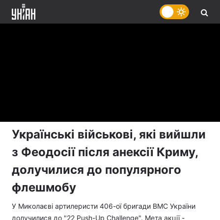
Українські військові, які вийшли
з Феодосії після анексії Криму,
долучилися до популярного
флешмобу
У Миколаєві артилеристи 406-ої бригади ВМС України
долучилися до "22 Push-Up Challenge". Мета акції -