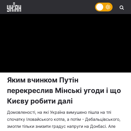
Яким вчинком Путін
перекреслив Мінські угоди і що
Києву робити далі
Домовленості, на які Україна вимушено пішла на тлі
спочатку Іловайського котла, а потім - Дебальцівського,
змогли тільки знизити градус напруги на Донбасі. Але