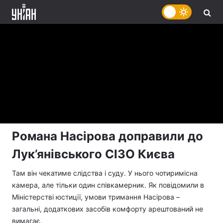
Романа Насірова доправили до
Лук’янівського СІЗО Києва
Там він чекатиме слідства і суду. У нього чотиримісна
камера, але тільки один співкамерник. Як повідомили в
Міністерстві юстиції, умови тримання Насірова –
загальні, додаткових засобів комфорту арештований не
вимагає.