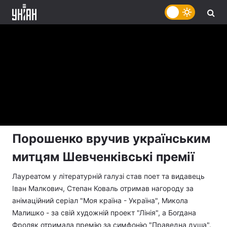
Порошенко вручив українським
митцям Шевченківські премії
Лауреатом у літературній галузі став поет та видавець
Іван Малкович, Степан Коваль отримав нагороду за
анімаційний серіал "Моя країна - Україна", Микола
Малишко - за свій художній проект "Лінія", а Богдана
Фроляк отримала премію за симфонію "Праведна душа".