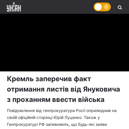
Кремль заперечив факт
отримання листів від Януковича
з проханням ввести війська
Повідомлення від генпрокуратури Росії оприлюднив на
своїй офіційній сторінці Юрій Луценко. Також у
Генпрокуратурі РФ запевняють, що будь-які заяви