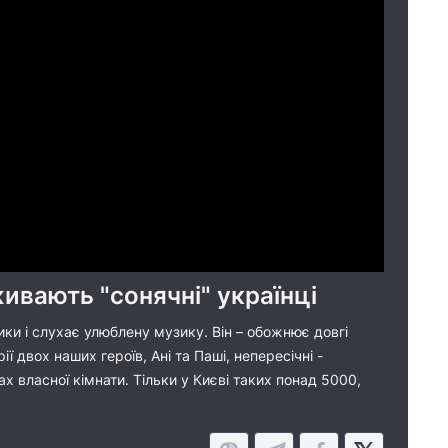
ивають "сонячні" українці
ники і слухає улюблену музику. Він – обожнює довгі
ї двох наших героїв, Ані та Паші, непересічні -
х власної кімнати. Тільки у Києві таких понад 5000,