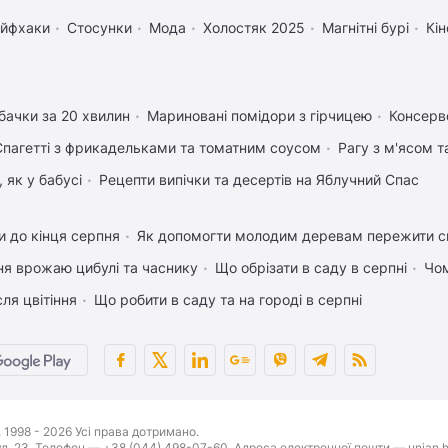
йфхаки
Стосунки
Мода
Холостяк 2025
Магнітні бурі
Кін
бачки за 20 хвилин
Мариновані помідори з гірчицею
Консерво
Спагетті з фрикадельками та томатним соусом
Рагу з м'ясом 
 як у бабусі
Рецепти випічки та десертів на Яблучний Спас
 до кінця серпня
Як допомогти молодим деревам пережити с
ня врожаю цибулі та часнику
Що обрізати в саду в серпні
Чом
ля цвітіння
Що робити в саду та на городі в серпні
1998 - 2026 Усі права дотримано.
буд. 23. Телефон — +38 (044) 498-07-60. Адреса електронної пошти — unian.h