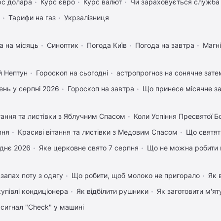
рс долара
Курс євро
Курс валют
Чи зараховується служба 
Тарифи на газ
Укрзалізниця
а на місяць
Синоптик
Погода Київ
Погода на завтра
Магні
й Нептун
Гороскоп на сьогодні
астропрогноз на сонячне зате
нь у серпні 2026
Гороскоп на завтра
Що принесе місячне з
тання та листівки з Яблучним Спасом
Коли Успіння Пресвятої Б
пня
Красиві вітання та листівки з Медовим Спасом
Що святят
днє 2026
Яке церковне свято 7 серпня
Що не можна робити 
запах поту з одягу
Що робити, щоб молоко не пригорало
Як 
купівлі кондиціонера
Як відбілити рушники
Як заготовити м'ят
 сигнал "Check" у машині