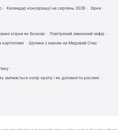
о
Календар консервації на серпень 2026
Зірки
вані огірки як бочкові
Повітряний лимонний зефір
та картоплею
Шулики з маком на Медовий Спас
пеку
у змінюється колір кропу і як допомогти рослині
eadquoters@unian.net. Ідентифікатор онлайн-медіа в Реєстрі суб’єктів