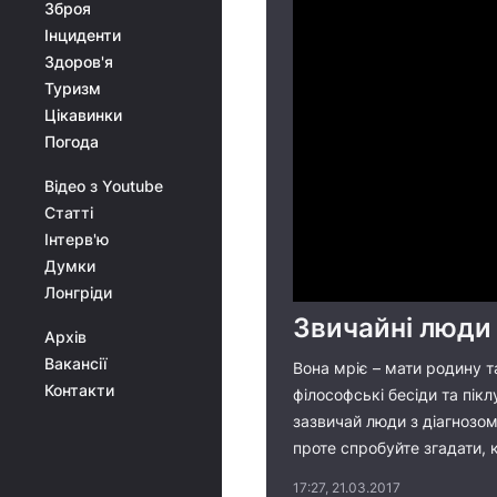
Зброя
Інциденти
Здоров'я
Туризм
Цікавинки
Погода
Відео з Youtube
Статті
Інтерв'ю
Думки
Лонгріди
Звичайні люди 
Архів
Вакансії
Вона мріє – мати родину т
Контакти
філософські бесіди та пікл
зазвичай люди з діагнозом
проте спробуйте згадати, 
17:27, 21.03.2017