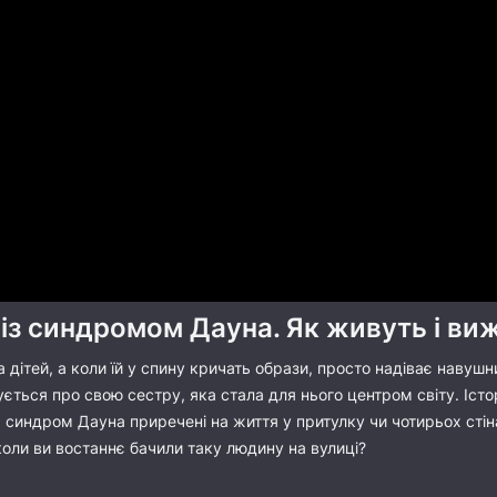
із синдромом Дауна. Як живуть і виж
а дітей, а коли їй у спину кричать образи, просто надіває навуш
ується про свою сестру, яка стала для нього центром світу. Історі
 синдром Дауна приречені на життя у притулку чи чотирьох стіна
коли ви востаннє бачили таку людину на вулиці?