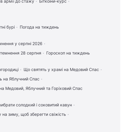
в армії до стажу
Біткоіни-курс
тні бурі
Погода на тиждень
мнення у серпні 2026
атемнення 28 серпня
Гороскоп на тиждень
огородиці
Що святять у храмі на Медовий Спас
ь на Яблучний Спас
на Медовий, Яблучний та Горіховий Спас
вибрати солодкий і соковитий кавун
у на зиму, щоб зберегти свіжість