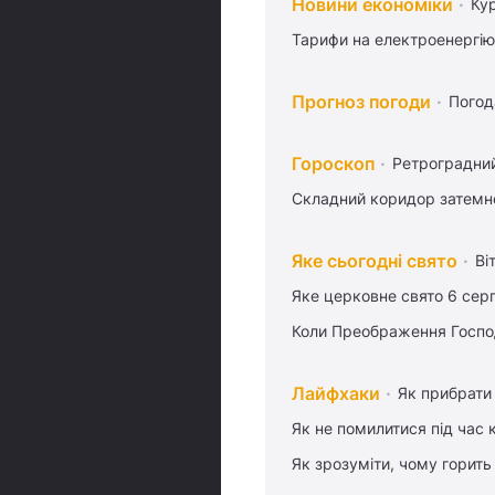
Новини економіки
Ку
Тарифи на електроенергію
Прогноз погоди
Погод
Гороскоп
Ретроградни
Складний коридор затемне
Яке сьогодні свято
Ві
Яке церковне свято 6 сер
Коли Преображення Госпо
Лайфхаки
Як прибрати 
Як не помилитися під час 
Як зрозуміти, чому горить