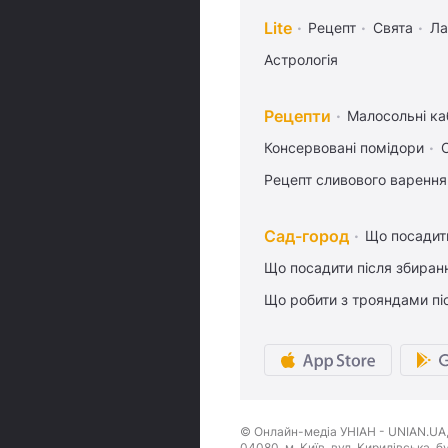
Lite
Рецепт
Свята
Ла
Астрологія
Рецепти
Малосольні ка
Консервовані помідори
Рецепт сливового варення,
Сад-город
Що посадити
Що посадити після збиран
Що робити з трояндами піс
© Онлайн-медіа УНІАН - UNIAN.UA, 
04080, м. Київ, вул. Кирилівська, 