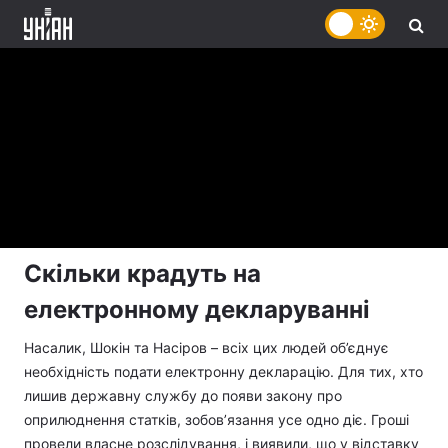
Скільки крадуть на
електронному декларуванні
Насалик, Шокін та Насіров – всіх цих людей об’єднує
необхідність подати електронну декларацію. Для тих, хто
лишив державну службу до появи закону про
оприлюднення статків, зобов’язання усе одно діє. Гроші
провели власне розслідування, і виявили, що у відставку