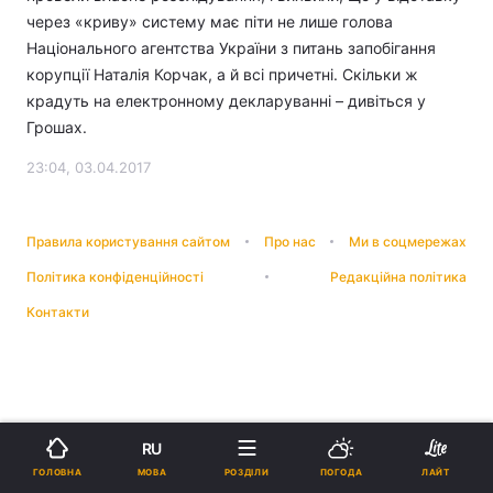
через «криву» систему має піти не лише голова
Національного агентства України з питань запобігання
корупції Наталія Корчак, а й всі причетні. Скільки ж
крадуть на електронному декларуванні – дивіться у
Грошах.
23:04, 03.04.2017
Правила користування сайтом
Про нас
Ми в соцмережах
Політика конфіденційності
Редакційна політика
Контакти
RU
МОВА
ГОЛОВНА
РОЗДІЛИ
ПОГОДА
ЛАЙТ