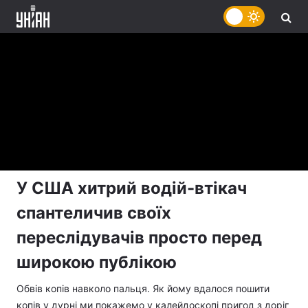
У США хитрий водій-втікач
спантеличив своїх
переслідувачів просто перед
широкою публікою
Обвів копів навколо пальця. Як йому вдалося пошити
копів у дурні ми покажемо у калейдоскопі пригод з доріг