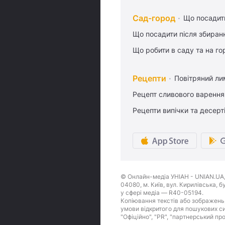
Сад-город
Що посадити
Що посадити після збиран
Що робити в саду та на гор
Рецепти
Повітряний ли
Рецепт сливового варення,
Рецепти випічки та десерт
© Онлайн-медіа УНІАН - UNIAN.UA, 
04080, м. Київ, вул. Кирилівська, 
у сфері медіа — R40-05194.
Копіювання текстів або зображень,
умови відкритого для пошукових си
"Офіційно", "PR", "партнерський пр