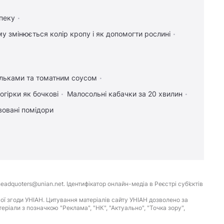
пеку
у змінюється колір кропу і як допомогти рослині
ельками та томатним соусом
огірки як бочкові
Малосольні кабачки за 20 хвилин
вовані помідори
eadquoters@unian.net. Ідентифікатор онлайн-медіа в Реєстрі суб’єктів
ої згоди УНІАН. Цитування матеріалів сайту УНІАН дозволено за
іали з позначкою "Реклама", "НК", "Актуально", "Точка зору",