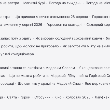
а на завтра
Магнітні бурі
Погода на тиждень
Погода на міс
завтра
Що принесе місячне затемнення 28 серпня
Гороскоп 
затемнення у серпні 2026
Гороскоп на сьогодні
Складний кор
запах поту з одягу
Як вибрати солодкий і соковитий кавун
Як
 робити, щоб молоко не пригорало
Як заготовити м'яту на зиму
купівлі кондиціонера
асиві вітання та листівки з Медовим Спасом
Яке церковне свя
пас
Що не можна робити на Медовий, Яблучний та Горіховий С
городиці
Що святять у храмі на Медовий Спас
Яке церковне 
рі
Свята
Зірки
Стосунки
Кіно
Холостяк 2025
Лайфхак