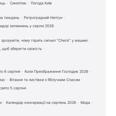
яць
Синоптик
Погода Київ
на тиждень
Ретроградний Нептун
идор затемнень у серпні 2026
 зрозуміти, чому горить сигнал "Check" у машині
, щоб зберегти свіжість
то 6 серпня
Коли Преображення Господнє 2026
пас
Вітання та листівки з Яблучним Спасом
свято 5 серпня
и
Календар консервації на серпень 2026
Мода