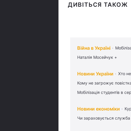
ДИВІТЬСЯ ТАКОЖ
Війна в Україні
Мобіліз
Наталія Мосейчук +
Новини України
Хто не
Кому не загрожує повістка
Мобілізація студентів в се
Новини економіки
Ку
Чи зараховується служба 