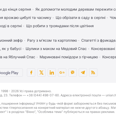
 до кінця серпня
Як допомогти молодим деревам пережити с
ня врожаю цибулі та часнику
Що обрізати в саду в серпні
Чом
оді в серпні
Що робити з трояндами після цвітіння
монний зефір
Рагу з м'ясом та картоплею
Спагетті з фрикад
 як у бабусі
Шулики з маком на Медовий Спас
Консервовані 
ів на Яблучний Спас
Мариновані помідори з гірчицею
Консер
1998 - 2026 Усі права дотримано.
буд. 23. Телефон — +38 (044) 498-07-60. Адреса електронної пошти — unian.h
 поширення інформації УНІАН у будь-якій формі забороняється без письмов
стем гіперпосилання на конкретний матеріал не нижче другого абзацу. Матер
оект" і в розділах "Вікно", "Особлива тема" публікуються на правах реклами.