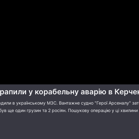
трапили у корабельну аварію в Керче
дили в українському МЗС. Вантажне судно "Герої Арсеналу" зато
ув ще один грузин та 2 росіян. Пошукову операцію у ці хвилини п