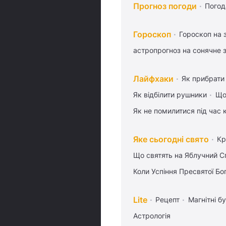
Прогноз погоди
Погод
Гороскоп
Гороскоп на 
астропрогноз на сонячне 
Лайфхаки
Як прибрати 
Як відбілити рушники
Що
Як не помилитися під час 
Яке сьогодні свято
Кр
Що святять на Яблучний С
Коли Успіння Пресвятої Бо
Lite
Рецепт
Магнітні бу
Астрологія